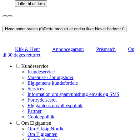
Tilføj til dit køb
Hvad andre synes (0)
Dette produkt er endnu ikke blevet bedømt.
0
Klik & Hent
Annoncegaranti
Prismatch
Op
til 30 dages returret
Kundeservice
Kundeservice
Varehuse / åbningstider
Elgigantens kundefordele
Services
Information om spam/phishing-emails og SMS
Fortrydelsesret
Elgigantens privatlivspolitik
Partner
Cookiepolitik
Om Elgiganten
Om Elkjøp Nordic
Om Elgiganten
Samfundsansvar