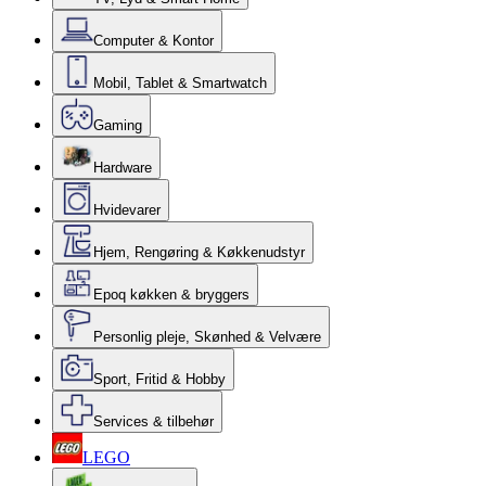
Computer & Kontor
Mobil, Tablet & Smartwatch
Gaming
Hardware
Hvidevarer
Hjem, Rengøring & Køkkenudstyr
Epoq køkken & bryggers
Personlig pleje, Skønhed & Velvære
Sport, Fritid & Hobby
Services & tilbehør
LEGO