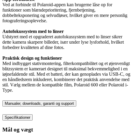
Ved at forbinde til Polaroid-appen kan brugerne låse op for
funktioner som blændeprioritering, fjernbetjening,
dobbelteksponering og selvudløser, hvilket giver en mere personlig
fotograferingsoplevelse.
Autofokussystem med to linser
Udstyret med et opgraderet autofokussystem med to linser sikrer
dette kamera skarpere billeder, især under lyse lysforhold, hvilket
forbedrer kvaliteten af dine fotos.
Praktisk design og funktioner
Med indbygget stativmontering, filterkompatibilitet og et øjenvenligt
blitzsystem er kameraet designet til maksimal bekvemmelighed i en
iøjnefaldende stil. Med et batteri, der kan genoplades via USB-C, og
en håndledsrem inkluderet, kombinerer det praktisk anvendelse med
stil. Vælg mellem de kompatible film, Polaroid 600 eller Polaroid i-
Type.
Manualer, downloads, garanti og support
Specifikationer
Mål og vægt