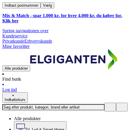
Indtast postnummer
Vælg
Mix & Match - spar 1.000 kr. for hver 4.000 kr. du køber for.
Klik
her
Spring navigationen over
Kundeservice
Privatkunde
Erhvervskunde
Mine favoritter
Alle produkter
Find butik
Log ind
Indkøbskurv
Alle produkter
TV, Lyd & Smart Home