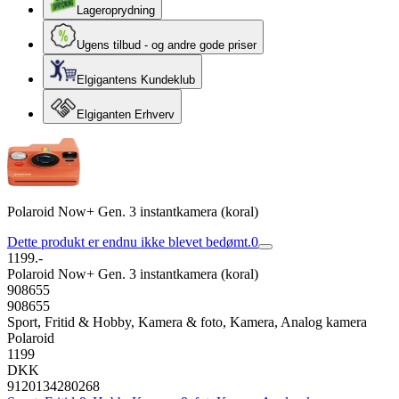
Lageroprydning
Ugens tilbud - og andre gode priser
Elgigantens Kundeklub
Elgiganten Erhverv
Polaroid Now+ Gen. 3 instantkamera (koral)
Dette produkt er endnu ikke blevet bedømt.
0
1199.-
Polaroid Now+ Gen. 3 instantkamera (koral)
908655
908655
Sport, Fritid & Hobby, Kamera & foto, Kamera, Analog kamera
Polaroid
1199
DKK
9120134280268