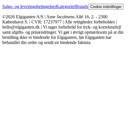
Salgs- og leveringsbetingelser
Kategorier
Brands
Cookie indstillinger
©2026 Elgiganten A/S | Arne Jacobsens Allé 16, 2. - 2300
København S. | CVR: 17237977 | Alle rettigheder forbeholdes |
hello@elgiganten.dk | Vi tager forbehold for tryk- og korrekturfejl
samt afgifts- og prisændringer. Vi gør i øvrigt opmærksom på at din
bestilling ikke er bindende for Elgiganten, før Elgiganten har
behandlet din ordre og sendt en bindende faktura.