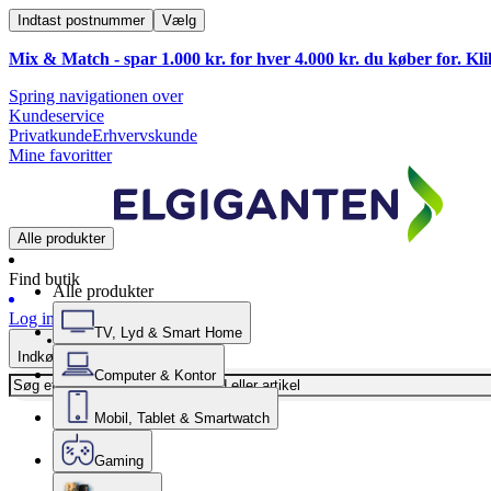
Indtast postnummer
Vælg
Mix & Match - spar 1.000 kr. for hver 4.000 kr. du køber for. Kl
Spring navigationen over
Kundeservice
Privatkunde
Erhvervskunde
Mine favoritter
Alle produkter
Find butik
Alle produkter
Log ind
TV, Lyd & Smart Home
Indkøbskurv
Computer & Kontor
Mobil, Tablet & Smartwatch
Gaming