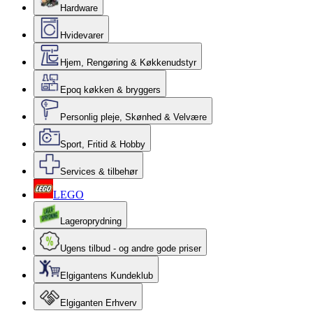
Hardware
Hvidevarer
Hjem, Rengøring & Køkkenudstyr
Epoq køkken & bryggers
Personlig pleje, Skønhed & Velvære
Sport, Fritid & Hobby
Services & tilbehør
LEGO
Lageroprydning
Ugens tilbud - og andre gode priser
Elgigantens Kundeklub
Elgiganten Erhverv