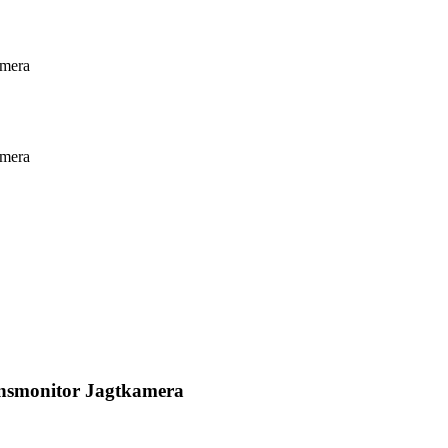
amera
amera
ynsmonitor Jagtkamera