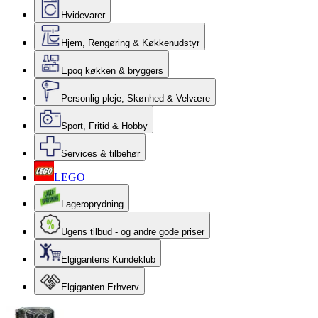
Hvidevarer
Hjem, Rengøring & Køkkenudstyr
Epoq køkken & bryggers
Personlig pleje, Skønhed & Velvære
Sport, Fritid & Hobby
Services & tilbehør
LEGO
Lageroprydning
Ugens tilbud - og andre gode priser
Elgigantens Kundeklub
Elgiganten Erhverv