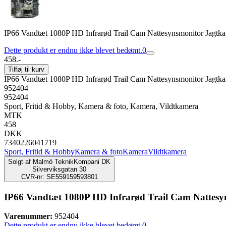
IP66 Vandtæt 1080P HD Infrarød Trail Cam Nattesynsmonitor Jagtk
Dette produkt er endnu ikke blevet bedømt.
0
458.-
Tilføj til kurv
IP66 Vandtæt 1080P HD Infrarød Trail Cam Nattesynsmonitor Jagtk
952404
952404
Sport, Fritid & Hobby, Kamera & foto, Kamera, Vildtkamera
MTK
458
DKK
7340226041719
Sport, Fritid & Hobby
Kamera & foto
Kamera
Vildtkamera
Solgt af
Malmö TeknikKompani DK
Silverviksgatan 30
CVR-nr: SE559159593801
IP66 Vandtæt 1080P HD Infrarød Trail Cam Nattes
Varenummer:
952404
Dette produkt er endnu ikke blevet bedømt.
0