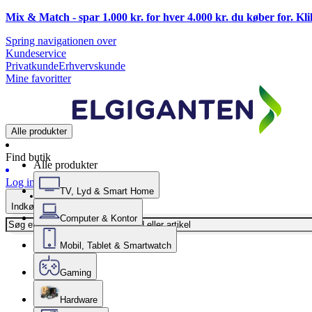
Mix & Match - spar 1.000 kr. for hver 4.000 kr. du køber for. Kl
Spring navigationen over
Kundeservice
Privatkunde
Erhvervskunde
Mine favoritter
Alle produkter
Find butik
Alle produkter
Log ind
TV, Lyd & Smart Home
Indkøbskurv
Computer & Kontor
Mobil, Tablet & Smartwatch
Gaming
Hardware