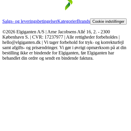
Salgs- og leveringsbetingelser
Kategorier
Brands
Cookie indstillinger
©2026 Elgiganten A/S | Arne Jacobsens Allé 16, 2. - 2300
København S. | CVR: 17237977 | Alle rettigheder forbeholdes |
hello@elgiganten.dk | Vi tager forbehold for tryk- og korrekturfejl
samt afgifts- og prisændringer. Vi gør i øvrigt opmærksom på at din
bestilling ikke er bindende for Elgiganten, før Elgiganten har
behandlet din ordre og sendt en bindende faktura.