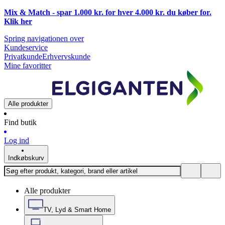
Mix & Match - spar 1.000 kr. for hver 4.000 kr. du køber for.
Klik
her
Spring navigationen over
Kundeservice
Privatkunde
Erhvervskunde
Mine favoritter
Alle produkter
Find butik
Log ind
Indkøbskurv
Alle produkter
TV, Lyd & Smart Home