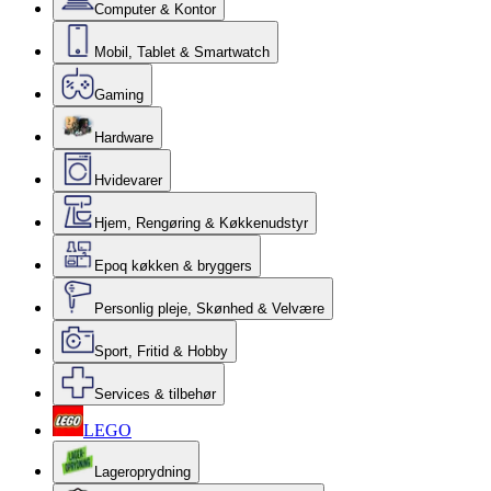
Computer & Kontor
Mobil, Tablet & Smartwatch
Gaming
Hardware
Hvidevarer
Hjem, Rengøring & Køkkenudstyr
Epoq køkken & bryggers
Personlig pleje, Skønhed & Velvære
Sport, Fritid & Hobby
Services & tilbehør
LEGO
Lageroprydning