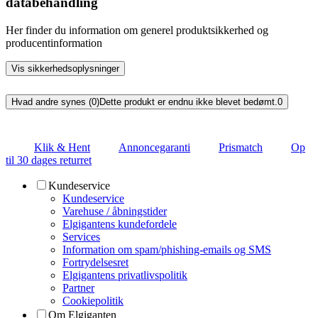
databehandling
Her finder du information om generel produktsikkerhed og
producentinformation
Vis sikkerhedsoplysninger
Hvad andre synes (0)
Dette produkt er endnu ikke blevet bedømt.
0
Klik & Hent
Annoncegaranti
Prismatch
Op
til 30 dages returret
Kundeservice
Kundeservice
Varehuse / åbningstider
Elgigantens kundefordele
Services
Information om spam/phishing-emails og SMS
Fortrydelsesret
Elgigantens privatlivspolitik
Partner
Cookiepolitik
Om Elgiganten