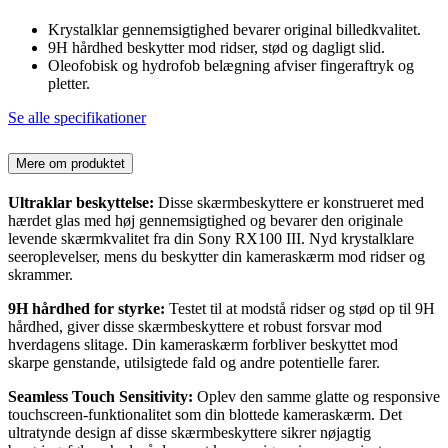
Krystalklar gennemsigtighed bevarer original billedkvalitet.
9H hårdhed beskytter mod ridser, stød og dagligt slid.
Oleofobisk og hydrofob belægning afviser fingeraftryk og
pletter.
Se alle specifikationer
Mere om produktet
Ultraklar beskyttelse:
Disse skærmbeskyttere er konstrueret med
hærdet glas med høj gennemsigtighed og bevarer den originale
levende skærmkvalitet fra din Sony RX100 III. Nyd krystalklare
seeroplevelser, mens du beskytter din kameraskærm mod ridser og
skrammer.
9H hårdhed for styrke:
Testet til at modstå ridser og stød op til 9H
hårdhed, giver disse skærmbeskyttere et robust forsvar mod
hverdagens slitage. Din kameraskærm forbliver beskyttet mod
skarpe genstande, utilsigtede fald og andre potentielle farer.
Seamless Touch Sensitivity:
Oplev den samme glatte og responsive
touchscreen-funktionalitet som din blottede kameraskærm. Det
ultratynde design af disse skærmbeskyttere sikrer nøjagtig