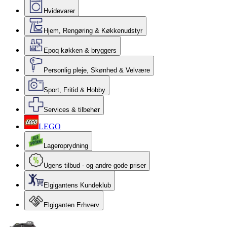
Hvidevarer
Hjem, Rengøring & Køkkenudstyr
Epoq køkken & bryggers
Personlig pleje, Skønhed & Velvære
Sport, Fritid & Hobby
Services & tilbehør
LEGO
Lageroprydning
Ugens tilbud - og andre gode priser
Elgigantens Kundeklub
Elgiganten Erhverv