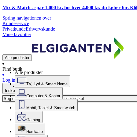
Mix & Match - spar 1.000 kr. for hver 4.000 kr. du køber for. Kl
Spring navigationen over
Kundeservice
Privatkunde
Erhvervskunde
Mine favoritter
Alle produkter
Find butik
Alle produkter
Log ind
TV, Lyd & Smart Home
Indkøbskurv
Computer & Kontor
Mobil, Tablet & Smartwatch
Gaming
Hardware