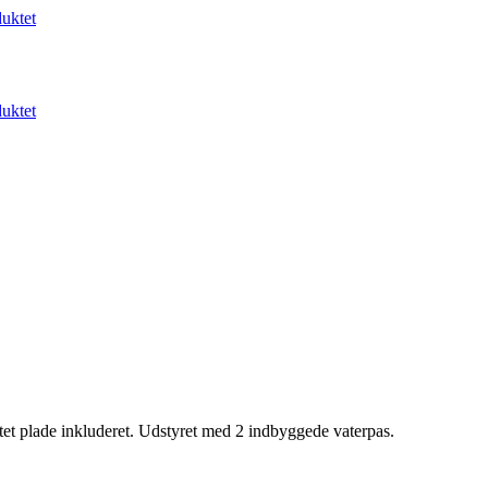
uktet
uktet
tet plade inkluderet. Udstyret med 2 indbyggede vaterpas.