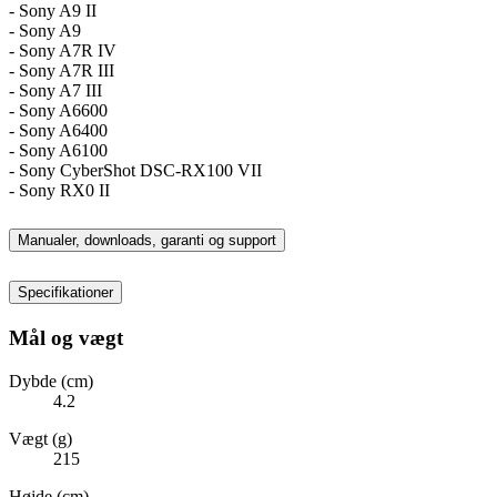
- Sony A9 II
- Sony A9
- Sony A7R IV
- Sony A7R III
- Sony A7 III
- Sony A6600
- Sony A6400
- Sony A6100
- Sony CyberShot DSC-RX100 VII
- Sony RX0 II
Manualer, downloads, garanti og support
Specifikationer
Mål og vægt
Dybde (cm)
4.2
Vægt (g)
215
Højde (cm)