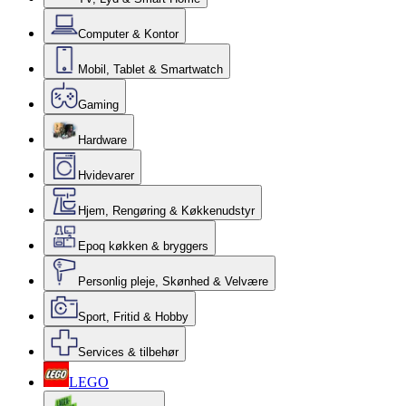
Computer & Kontor
Mobil, Tablet & Smartwatch
Gaming
Hardware
Hvidevarer
Hjem, Rengøring & Køkkenudstyr
Epoq køkken & bryggers
Personlig pleje, Skønhed & Velvære
Sport, Fritid & Hobby
Services & tilbehør
LEGO