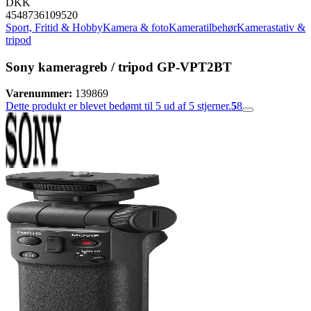
DKK
4548736109520
Sport, Fritid & Hobby
Kamera & foto
Kameratilbehør
Kamerastativ &
tripod
Sony kameragreb / tripod GP-VPT2BT
Varenummer:
139869
Dette produkt er blevet bedømt til 5 ud af 5 stjerner.
5
8