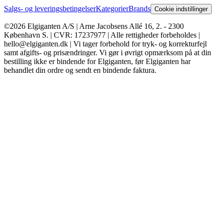
Salgs- og leveringsbetingelser
Kategorier
Brands
Cookie indstillinger
©2026 Elgiganten A/S | Arne Jacobsens Allé 16, 2. - 2300
København S. | CVR: 17237977 | Alle rettigheder forbeholdes |
hello@elgiganten.dk | Vi tager forbehold for tryk- og korrekturfejl
samt afgifts- og prisændringer. Vi gør i øvrigt opmærksom på at din
bestilling ikke er bindende for Elgiganten, før Elgiganten har
behandlet din ordre og sendt en bindende faktura.