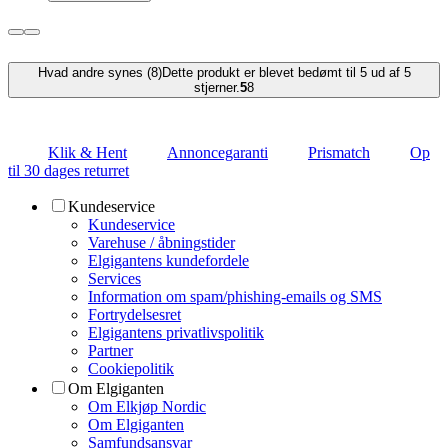
Hvad andre synes (8)
Dette produkt er blevet bedømt til 5 ud af 5
stjerner.
5
8
Klik & Hent
Annoncegaranti
Prismatch
Op
til 30 dages returret
Kundeservice
Kundeservice
Varehuse / åbningstider
Elgigantens kundefordele
Services
Information om spam/phishing-emails og SMS
Fortrydelsesret
Elgigantens privatlivspolitik
Partner
Cookiepolitik
Om Elgiganten
Om Elkjøp Nordic
Om Elgiganten
Samfundsansvar