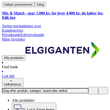
Indtast postnummer
Vælg
Mix & Match - spar 1.000 kr. for hver 4.000 kr. du køber for.
Klik
her
Spring navigationen over
Kundeservice
Privatkunde
Erhvervskunde
Mine favoritter
Alle produkter
Find butik
Log ind
Indkøbskurv
Alle produkter
TV, Lyd & Smart Home