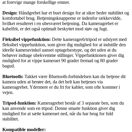
at forevige mange forskellige emner.
Design:
Håndgrebet har et buet design for at sikre bedre stabilitet og
komfortabel brug. Betjeningsknapperne er indenfor rækkevidde,
hvilket resulteret i en ubesværet betjening. Da kameragrebet er
kabelfrit, er det også optimalt beskyttet mod støv og fugt.
Fleksibel vippefunktion:
Dette kameragreb/tripod er udstyret med
fleksibel vippefunktion, som giver dig mulighed for at indstille den
ideelle kameravinkel uanset optagelsestype, og det uden at du
behøver indtage ubekvemme stillinger. Vippefunktionen giver dig
mulighed for at vippe kameraet 90 grader fremad og 80 grader
bagud.
Bluetooth:
Takket være Bluetooth-forbindelsen kan du betjene dit
kamera uden at berøre det, da det helt kan betjenes via
kameragrebet. Ydermere er du fri for kabler, som ofte kommer i
vejen.
Tripod-funktion:
Kameragrebet består af 3 separate ben, som du
kan anvende som en tripod. Denne smarte funktion giver dig
mulighed for at sætte kameraet ned, når du har brug for fuld
stabilitet.
Kompatible modeller: