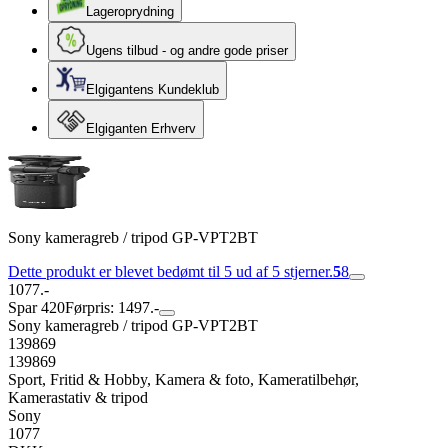
Lageroprydning
Ugens tilbud - og andre gode priser
Elgigantens Kundeklub
Elgiganten Erhverv
Sony kameragreb / tripod GP-VPT2BT
Dette produkt er blevet bedømt til 5 ud af 5 stjerner.
5
8
1077.-
Spar 420
Førpris: 1497.-
Sony kameragreb / tripod GP-VPT2BT
139869
139869
Sport, Fritid & Hobby, Kamera & foto, Kameratilbehør,
Kamerastativ & tripod
Sony
1077