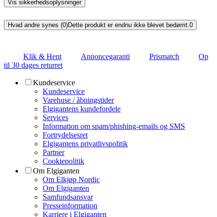
Vis sikkerhedsoplysninger
Hvad andre synes (0)
Dette produkt er endnu ikke blevet bedømt.
0
Klik & Hent
Annoncegaranti
Prismatch
Op
til 30 dages returret
Kundeservice
Kundeservice
Varehuse / åbningstider
Elgigantens kundefordele
Services
Information om spam/phishing-emails og SMS
Fortrydelsesret
Elgigantens privatlivspolitik
Partner
Cookiepolitik
Om Elgiganten
Om Elkjøp Nordic
Om Elgiganten
Samfundsansvar
Presseinformation
Karriere i Elgiganten