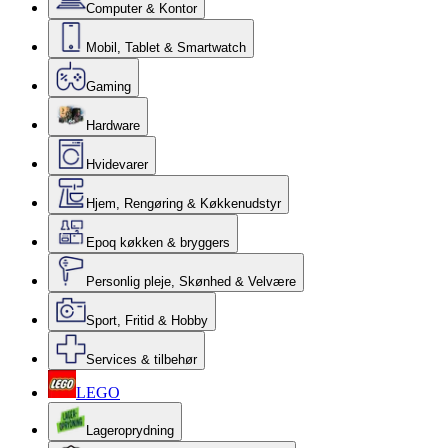
Computer & Kontor
Mobil, Tablet & Smartwatch
Gaming
Hardware
Hvidevarer
Hjem, Rengøring & Køkkenudstyr
Epoq køkken & bryggers
Personlig pleje, Skønhed & Velvære
Sport, Fritid & Hobby
Services & tilbehør
LEGO
Lageroprydning