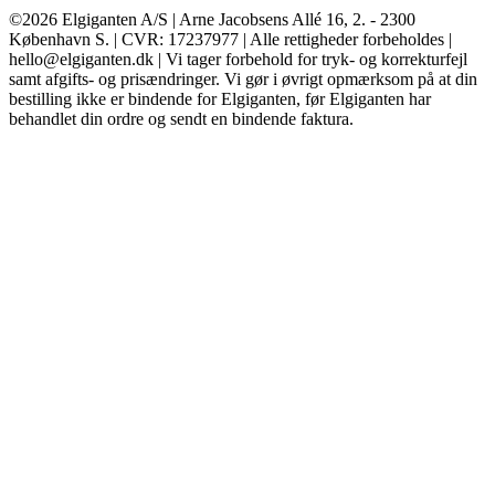
©2026 Elgiganten A/S | Arne Jacobsens Allé 16, 2. - 2300
København S. | CVR: 17237977 | Alle rettigheder forbeholdes |
hello@elgiganten.dk | Vi tager forbehold for tryk- og korrekturfejl
samt afgifts- og prisændringer. Vi gør i øvrigt opmærksom på at din
bestilling ikke er bindende for Elgiganten, før Elgiganten har
behandlet din ordre og sendt en bindende faktura.