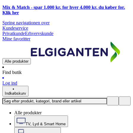
Mix & Match - spar 1.000 kr. for hver 4.000 kr. du køber for.
Klik
her
Spring navigationen over
Kundeservice
Privatkunde
Erhvervskunde
Mine favoritter
Alle produkter
Find butik
Log ind
Indkøbskurv
Alle produkter
TV, Lyd & Smart Home