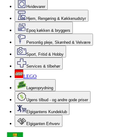
Hvidevarer
Hjem, Rengøring & Køkkenudstyr
Epoq køkken & bryggers
Personlig pleje, Skønhed & Velvære
Sport, Fritid & Hobby
Services & tilbehør
LEGO
Lageroprydning
Ugens tilbud - og andre gode priser
Elgigantens Kundeklub
Elgiganten Erhverv