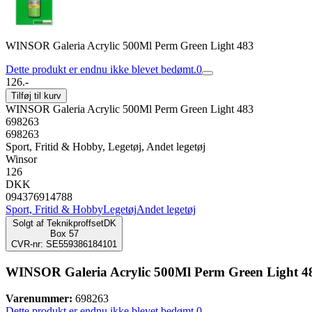
WINSOR Galeria Acrylic 500Ml Perm Green Light 483
Dette produkt er endnu ikke blevet bedømt.
0
126.-
Tilføj til kurv
WINSOR Galeria Acrylic 500Ml Perm Green Light 483
698263
698263
Sport, Fritid & Hobby, Legetøj, Andet legetøj
Winsor
126
DKK
094376914788
Sport, Fritid & Hobby
Legetøj
Andet legetøj
Solgt af
TeknikproffsetDK
Box 57
CVR-nr: SE559386184101
WINSOR Galeria Acrylic 500Ml Perm Green Light 4
Varenummer:
698263
Dette produkt er endnu ikke blevet bedømt.
0