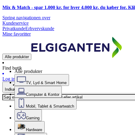
Mix & Match - spar 1.000 kr. for hver 4.000 kr. du køber for. Kl
Spring navigationen over
Kundeservice
Privatkunde
Erhvervskunde
Mine favoritter
Alle produkter
Find butik
Alle produkter
Log ind
TV, Lyd & Smart Home
Indkøbskurv
Computer & Kontor
Mobil, Tablet & Smartwatch
Gaming
Hardware