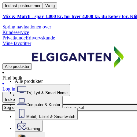
Indtast postnummer
Vælg
Mix & Match - spar 1.000 kr. for hver 4.000 kr. du køber for. Kl
Spring navigationen over
Kundeservice
Privatkunde
Erhvervskunde
Mine favoritter
Alle produkter
Find butik
Alle produkter
Log ind
TV, Lyd & Smart Home
Indkøbskurv
Computer & Kontor
Mobil, Tablet & Smartwatch
Gaming