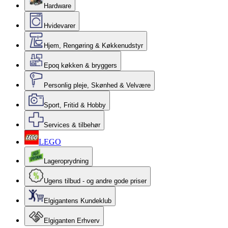
Hardware
Hvidevarer
Hjem, Rengøring & Køkkenudstyr
Epoq køkken & bryggers
Personlig pleje, Skønhed & Velvære
Sport, Fritid & Hobby
Services & tilbehør
LEGO
Lageroprydning
Ugens tilbud - og andre gode priser
Elgigantens Kundeklub
Elgiganten Erhverv