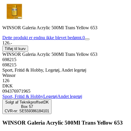
WINSOR Galeria Acrylic 500Ml Trans Yellow 653
Dette produkt er endnu ikke blevet bedømt.
0
126.-
Tilføj til kurv
WINSOR Galeria Acrylic 500Ml Trans Yellow 653
698215
698215
Sport, Fritid & Hobby, Legetøj, Andet legetøj
Winsor
126
DKK
094376971965
Sport, Fritid & Hobby
Legetøj
Andet legetøj
Solgt af
TeknikproffsetDK
Box 57
CVR-nr: SE559386184101
WINSOR Galeria Acrylic 500Ml Trans Yellow 653