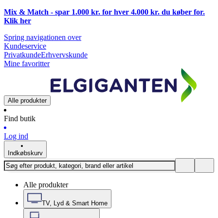
Mix & Match - spar 1.000 kr. for hver 4.000 kr. du køber for.
Klik
her
Spring navigationen over
Kundeservice
Privatkunde
Erhvervskunde
Mine favoritter
Alle produkter
Find butik
Log ind
Indkøbskurv
Alle produkter
TV, Lyd & Smart Home