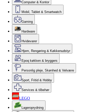
Computer & Kontor
Mobil, Tablet & Smartwatch
Gaming
Hardware
Hvidevarer
Hjem, Rengøring & Køkkenudstyr
Epoq køkken & bryggers
Personlig pleje, Skønhed & Velvære
Sport, Fritid & Hobby
Services & tilbehør
LEGO
Lageroprydning