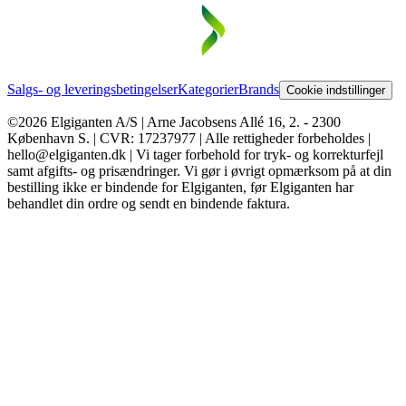
Salgs- og leveringsbetingelser
Kategorier
Brands
Cookie indstillinger
©2026 Elgiganten A/S | Arne Jacobsens Allé 16, 2. - 2300
København S. | CVR: 17237977 | Alle rettigheder forbeholdes |
hello@elgiganten.dk | Vi tager forbehold for tryk- og korrekturfejl
samt afgifts- og prisændringer. Vi gør i øvrigt opmærksom på at din
bestilling ikke er bindende for Elgiganten, før Elgiganten har
behandlet din ordre og sendt en bindende faktura.