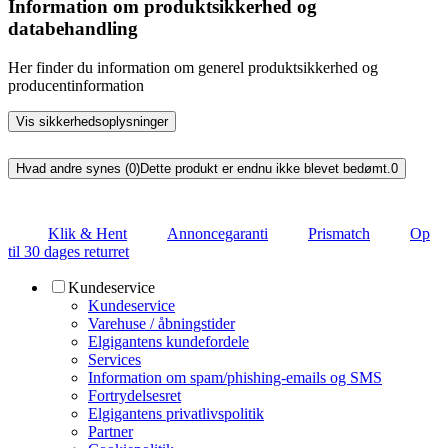
Information om produktsikkerhed og
databehandling
Her finder du information om generel produktsikkerhed og
producentinformation
Vis sikkerhedsoplysninger
Hvad andre synes (0)
Dette produkt er endnu ikke blevet bedømt.
0
Klik & Hent
Annoncegaranti
Prismatch
Op
til 30 dages returret
Kundeservice
Kundeservice
Varehuse / åbningstider
Elgigantens kundefordele
Services
Information om spam/phishing-emails og SMS
Fortrydelsesret
Elgigantens privatlivspolitik
Partner