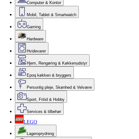
Computer & Kontor
Mobil, Tablet & Smartwatch
Gaming
Hardware
Hvidevarer
Hjem, Rengøring & Køkkenudstyr
Epoq køkken & bryggers
Personlig pleje, Skønhed & Velvære
Sport, Fritid & Hobby
Services & tilbehør
LEGO
Lageroprydning