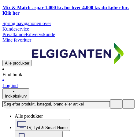
Mix & Match - spar 1.000 kr. for hver 4.000 kr. du køber for.
Klik
her
Spring navigationen over
Kundeservice
Privatkunde
Erhvervskunde
Mine favoritter
Alle produkter
Find butik
Log ind
Indkøbskurv
Alle produkter
TV, Lyd & Smart Home