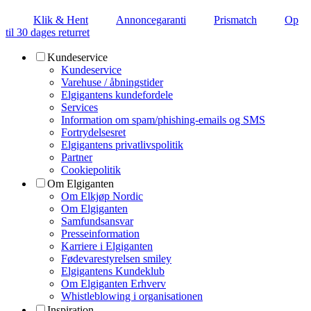
Klik & Hent
Annoncegaranti
Prismatch
Op
til 30 dages returret
Kundeservice
Kundeservice
Varehuse / åbningstider
Elgigantens kundefordele
Services
Information om spam/phishing-emails og SMS
Fortrydelsesret
Elgigantens privatlivspolitik
Partner
Cookiepolitik
Om Elgiganten
Om Elkjøp Nordic
Om Elgiganten
Samfundsansvar
Presseinformation
Karriere i Elgiganten
Fødevarestyrelsen smiley
Elgigantens Kundeklub
Om Elgiganten Erhverv
Whistleblowing i organisationen
Inspiration