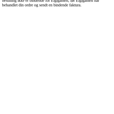
bestilling ikke er bindende for Elgiganten, før Elgiganten har
behandlet din ordre og sendt en bindende faktura.