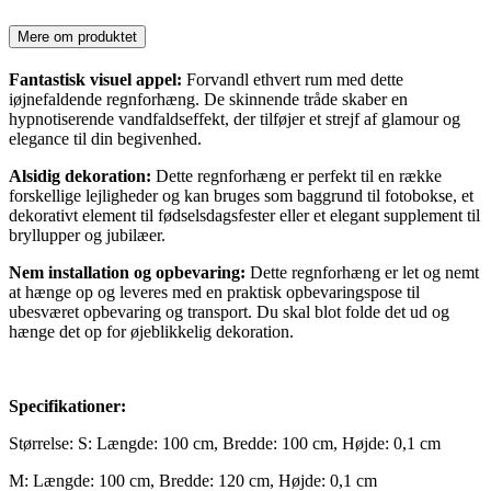
Mere om produktet
Fantastisk visuel appel:
Forvandl ethvert rum med dette
iøjnefaldende regnforhæng. De skinnende tråde skaber en
hypnotiserende vandfaldseffekt, der tilføjer et strejf af glamour og
elegance til din begivenhed.
Alsidig dekoration:
Dette regnforhæng er perfekt til en række
forskellige lejligheder og kan bruges som baggrund til fotobokse, et
dekorativt element til fødselsdagsfester eller et elegant supplement til
bryllupper og jubilæer.
Nem installation og opbevaring:
Dette regnforhæng er let og nemt
at hænge op og leveres med en praktisk opbevaringspose til
ubesværet opbevaring og transport. Du skal blot folde det ud og
hænge det op for øjeblikkelig dekoration.
Specifikationer:
Størrelse: S: Længde: 100 cm, Bredde: 100 cm, Højde: 0,1 cm
M: Længde: 100 cm, Bredde: 120 cm, Højde: 0,1 cm