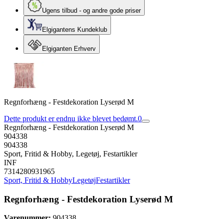
Ugens tilbud - og andre gode priser
Elgigantens Kundeklub
Elgiganten Erhverv
Regnforhæng - Festdekoration Lyserød M
Dette produkt er endnu ikke blevet bedømt.
0
Regnforhæng - Festdekoration Lyserød M
904338
904338
Sport, Fritid & Hobby, Legetøj, Festartikler
INF
7314280931965
Sport, Fritid & Hobby
Legetøj
Festartikler
Regnforhæng - Festdekoration Lyserød M
Varenummer:
904338