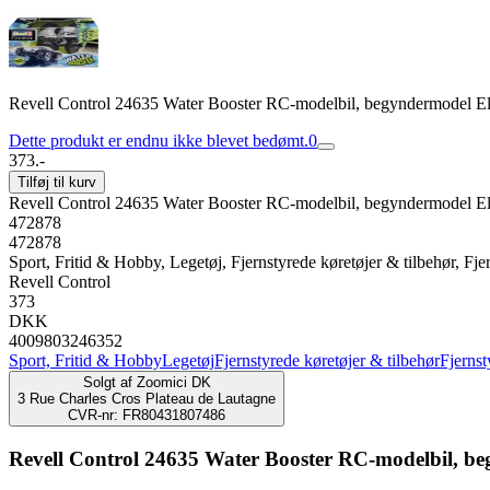
Revell Control 24635 Water Booster RC-modelbil, begyndermodel El
Dette produkt er endnu ikke blevet bedømt.
0
373.-
Tilføj til kurv
Revell Control 24635 Water Booster RC-modelbil, begyndermodel El
472878
472878
Sport, Fritid & Hobby, Legetøj, Fjernstyrede køretøjer & tilbehør, Fjer
Revell Control
373
DKK
4009803246352
Sport, Fritid & Hobby
Legetøj
Fjernstyrede køretøjer & tilbehør
Fjernst
Solgt af
Zoomici DK
3 Rue Charles Cros Plateau de Lautagne
CVR-nr: FR80431807486
Revell Control 24635 Water Booster RC-modelbil, b