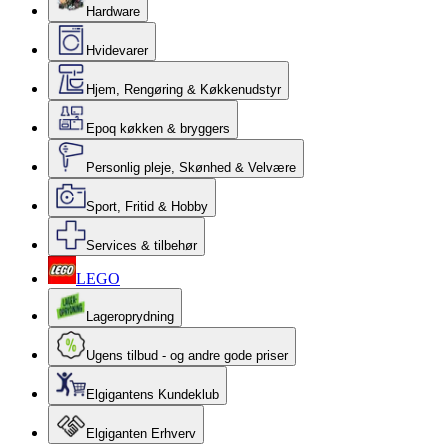
Hardware
Hvidevarer
Hjem, Rengøring & Køkkenudstyr
Epoq køkken & bryggers
Personlig pleje, Skønhed & Velvære
Sport, Fritid & Hobby
Services & tilbehør
LEGO
Lageroprydning
Ugens tilbud - og andre gode priser
Elgigantens Kundeklub
Elgiganten Erhverv