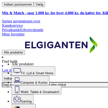
Indtast postnummer
Vælg
Mix & Match - spar 1.000 kr. for hver 4.000 kr. du køber for. Kl
Spring navigationen over
Kundeservice
Privatkunde
Erhvervskunde
Mine favoritter
Alle produkter
Find butik
Alle produkter
Log ind
TV, Lyd & Smart Home
Indkøbskurv
Computer & Kontor
Mobil, Tablet & Smartwatch
Gaming