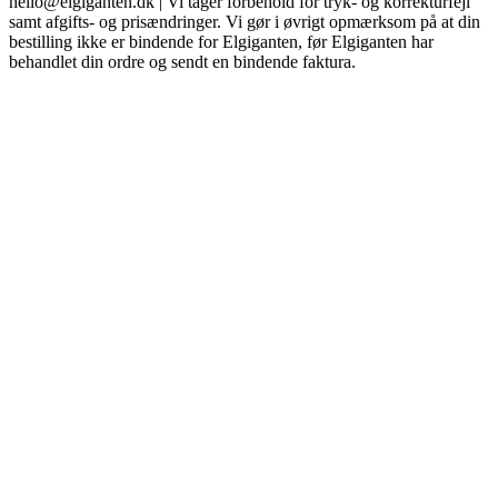
hello@elgiganten.dk | Vi tager forbehold for tryk- og korrekturfejl
samt afgifts- og prisændringer. Vi gør i øvrigt opmærksom på at din
bestilling ikke er bindende for Elgiganten, før Elgiganten har
behandlet din ordre og sendt en bindende faktura.