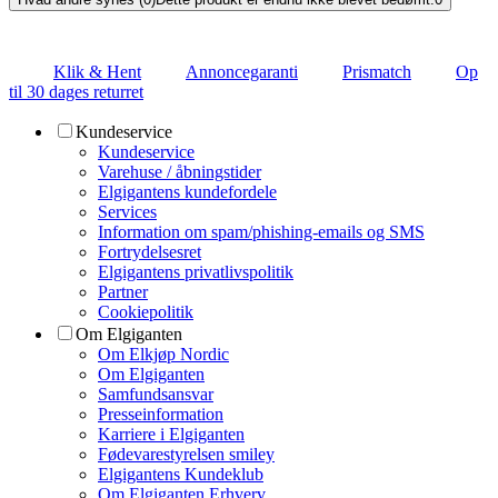
Klik & Hent
Annoncegaranti
Prismatch
Op
til 30 dages returret
Kundeservice
Kundeservice
Varehuse / åbningstider
Elgigantens kundefordele
Services
Information om spam/phishing-emails og SMS
Fortrydelsesret
Elgigantens privatlivspolitik
Partner
Cookiepolitik
Om Elgiganten
Om Elkjøp Nordic
Om Elgiganten
Samfundsansvar
Presseinformation
Karriere i Elgiganten
Fødevarestyrelsen smiley
Elgigantens Kundeklub
Om Elgiganten Erhverv