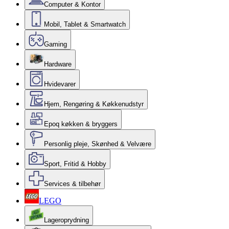
Computer & Kontor
Mobil, Tablet & Smartwatch
Gaming
Hardware
Hvidevarer
Hjem, Rengøring & Køkkenudstyr
Epoq køkken & bryggers
Personlig pleje, Skønhed & Velvære
Sport, Fritid & Hobby
Services & tilbehør
LEGO
Lageroprydning