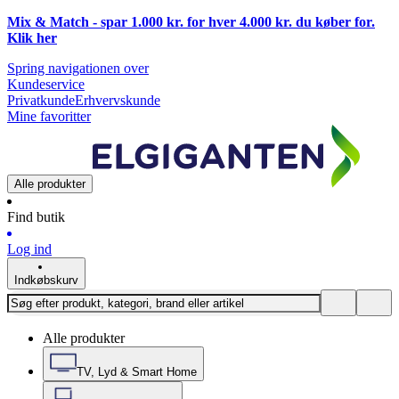
Mix & Match - spar 1.000 kr. for hver 4.000 kr. du køber for.
Klik
her
Spring navigationen over
Kundeservice
Privatkunde
Erhvervskunde
Mine favoritter
Alle produkter
Find butik
Log ind
Indkøbskurv
Alle produkter
TV, Lyd & Smart Home