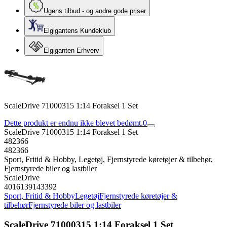
Ugens tilbud - og andre gode priser
Elgigantens Kundeklub
Elgiganten Erhverv
ScaleDrive 71000315 1:14 Foraksel 1 Set
Dette produkt er endnu ikke blevet bedømt.
0
ScaleDrive 71000315 1:14 Foraksel 1 Set
482366
482366
Sport, Fritid & Hobby, Legetøj, Fjernstyrede køretøjer & tilbehør,
Fjernstyrede biler og lastbiler
ScaleDrive
4016139143392
Sport, Fritid & Hobby
Legetøj
Fjernstyrede køretøjer &
tilbehør
Fjernstyrede biler og lastbiler
ScaleDrive 71000315 1:14 Foraksel 1 Set