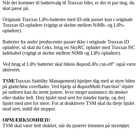
Når det kommer til batterivalg til Traxxas biler, er der et par ting, du
skal passe på.
Originale Traxxas LiPo-batterier med iD-stik passer kun i originale
Traxxas iD-opladere (vigtigt at skelne mellem NiMh- og LiPo-
opladere).
Batterier fra andre producenter passer ikke i originale Traxxas iD
opladere, så skal du f.eks. brug en SkyRC oplader med Traxxas HC
ladekabel (vigtigt at skelne mellem NiMh og LiPo opladere).
Ved brug af LiPo batterier skal bilens &quotLiPo cut-off" også være
aktiveret.
TSM
(Traxxas Stability Management) hjælper dig med at styre bilen
på glatte/løse overflader. Ved hjælp af &quotMulti Function"-hjulet
på radioen kan du nemt justere, hvor meget assistance du ønsker
eller slukke helt. Drej hjulet mod uret for mindre hjælp, og drej
hjulet med uret for mere. For at deaktivere TSM skal du dreje hjulet
mod uret, indtil det stopper.
OPMÆRKSOMHED!
TSM skal være helt slukket, når du justerer trimmen på styretøjet.