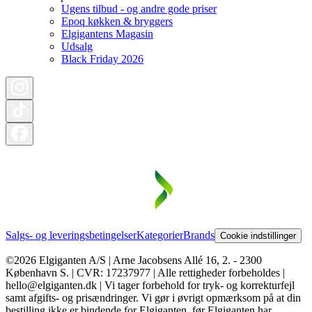
Ugens tilbud - og andre gode priser
Epoq køkken & bryggers
Elgigantens Magasin
Udsalg
Black Friday 2026
Salgs- og leveringsbetingelser
Kategorier
Brands
Cookie indstillinger
©2026 Elgiganten A/S | Arne Jacobsens Allé 16, 2. - 2300
København S. | CVR: 17237977 | Alle rettigheder forbeholdes |
hello@elgiganten.dk | Vi tager forbehold for tryk- og korrekturfejl
samt afgifts- og prisændringer. Vi gør i øvrigt opmærksom på at din
bestilling ikke er bindende for Elgiganten, før Elgiganten har