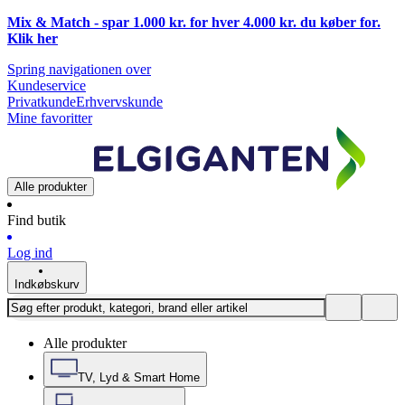
Mix & Match - spar 1.000 kr. for hver 4.000 kr. du køber for.
Klik
her
Spring navigationen over
Kundeservice
Privatkunde
Erhvervskunde
Mine favoritter
Alle produkter
Find butik
Log ind
Indkøbskurv
Alle produkter
TV, Lyd & Smart Home