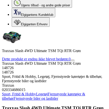
Ugens tilbud - og andre gode priser
Elgigantens Kundeklub
Elgiganten Erhverv
Traxxas Slash 4WD Ultimate TSM TQi RTR Grøn
Dette produkt er endnu ikke blevet bedømt.
0
Traxxas Slash 4WD Ultimate TSM TQi RTR Grøn
148726
148726
Sport, Fritid & Hobby, Legetøj, Fjernstyrede køretøjer & tilbehør,
Fjernstyrede biler og lastbiler
Traxxas
020334686015
Sport, Fritid & Hobby
Legetøj
Fjernstyrede køretøjer &
tilbehør
Fjernstyrede biler og lastbiler
Traxxas Slash 4WD Ultimate TSM TQi RTR Grøn