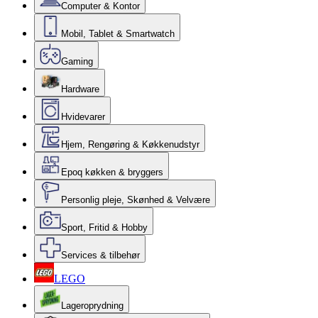
Computer & Kontor
Mobil, Tablet & Smartwatch
Gaming
Hardware
Hvidevarer
Hjem, Rengøring & Køkkenudstyr
Epoq køkken & bryggers
Personlig pleje, Skønhed & Velvære
Sport, Fritid & Hobby
Services & tilbehør
LEGO
Lageroprydning