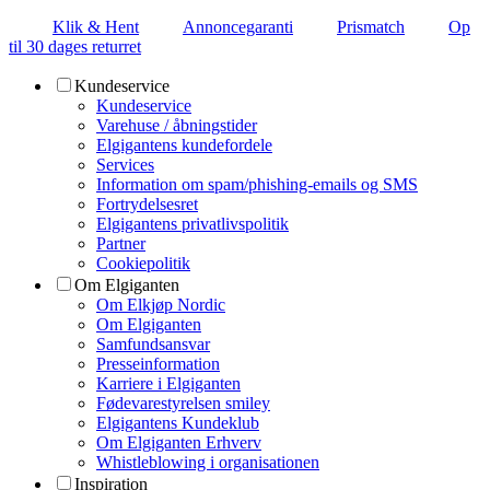
Klik & Hent
Annoncegaranti
Prismatch
Op
til 30 dages returret
Kundeservice
Kundeservice
Varehuse / åbningstider
Elgigantens kundefordele
Services
Information om spam/phishing-emails og SMS
Fortrydelsesret
Elgigantens privatlivspolitik
Partner
Cookiepolitik
Om Elgiganten
Om Elkjøp Nordic
Om Elgiganten
Samfundsansvar
Presseinformation
Karriere i Elgiganten
Fødevarestyrelsen smiley
Elgigantens Kundeklub
Om Elgiganten Erhverv
Whistleblowing i organisationen
Inspiration