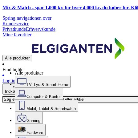
Mix & Match - spar 1.000 kr. for hver 4.000 kr. du køber for. Kl
Spring navigationen over
Kundeservice
Privatkunde
Erhvervskunde
Mine favoritter
Alle produkter
Find butik
Alle produkter
Log ind
TV, Lyd & Smart Home
Indkøbskurv
Computer & Kontor
Mobil, Tablet & Smartwatch
Gaming
Hardware