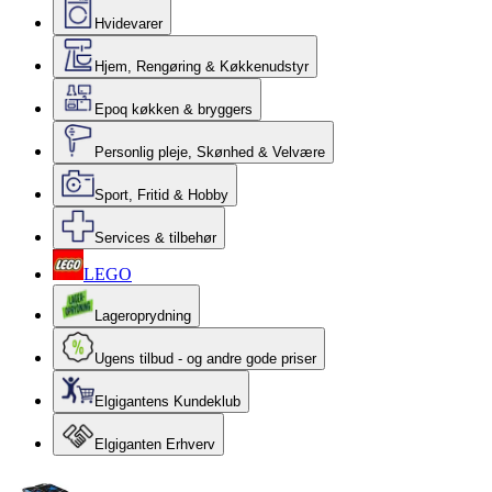
Hvidevarer
Hjem, Rengøring & Køkkenudstyr
Epoq køkken & bryggers
Personlig pleje, Skønhed & Velvære
Sport, Fritid & Hobby
Services & tilbehør
LEGO
Lageroprydning
Ugens tilbud - og andre gode priser
Elgigantens Kundeklub
Elgiganten Erhverv