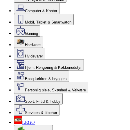
Computer & Kontor
Mobil, Tablet & Smartwatch
Gaming
Hardware
Hvidevarer
Hjem, Rengøring & Køkkenudstyr
Epoq køkken & bryggers
Personlig pleje, Skønhed & Velvære
Sport, Fritid & Hobby
Services & tilbehør
LEGO