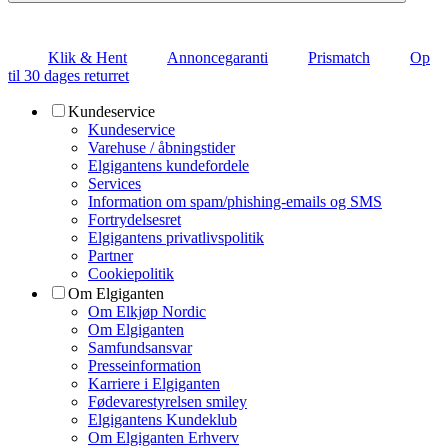
Klik & Hent
Annoncegaranti
Prismatch
Op
til 30 dages returret
Kundeservice
Kundeservice
Varehuse / åbningstider
Elgigantens kundefordele
Services
Information om spam/phishing-emails og SMS
Fortrydelsesret
Elgigantens privatlivspolitik
Partner
Cookiepolitik
Om Elgiganten
Om Elkjøp Nordic
Om Elgiganten
Samfundsansvar
Presseinformation
Karriere i Elgiganten
Fødevarestyrelsen smiley
Elgigantens Kundeklub
Om Elgiganten Erhverv