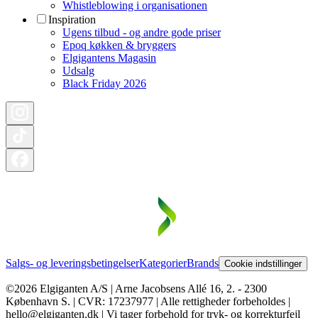
Whistleblowing i organisationen
Inspiration
Ugens tilbud - og andre gode priser
Epoq køkken & bryggers
Elgigantens Magasin
Udsalg
Black Friday 2026
Salgs- og leveringsbetingelser
Kategorier
Brands
Cookie indstillinger
©2026 Elgiganten A/S | Arne Jacobsens Allé 16, 2. - 2300
København S. | CVR: 17237977 | Alle rettigheder forbeholdes |
hello@elgiganten.dk | Vi tager forbehold for tryk- og korrekturfejl