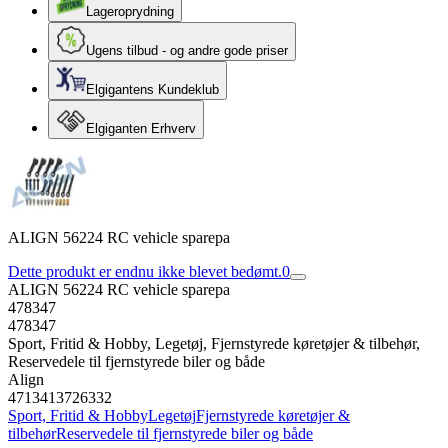
Lageroprydning
Ugens tilbud - og andre gode priser
Elgigantens Kundeklub
Elgiganten Erhverv
ALIGN 56224 RC vehicle sparepa
Dette produkt er endnu ikke blevet bedømt.
0
ALIGN 56224 RC vehicle sparepa
478347
478347
Sport, Fritid & Hobby, Legetøj, Fjernstyrede køretøjer & tilbehør,
Reservedele til fjernstyrede biler og både
Align
4713413726332
Sport, Fritid & Hobby
Legetøj
Fjernstyrede køretøjer &
tilbehør
Reservedele til fjernstyrede biler og både