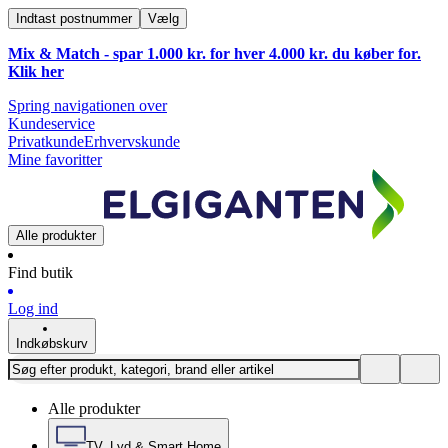
Indtast postnummer
Vælg
Mix & Match - spar 1.000 kr. for hver 4.000 kr. du køber for.
Klik
her
Spring navigationen over
Kundeservice
Privatkunde
Erhvervskunde
Mine favoritter
Alle produkter
Find butik
Log ind
Indkøbskurv
Alle produkter
TV, Lyd & Smart Home