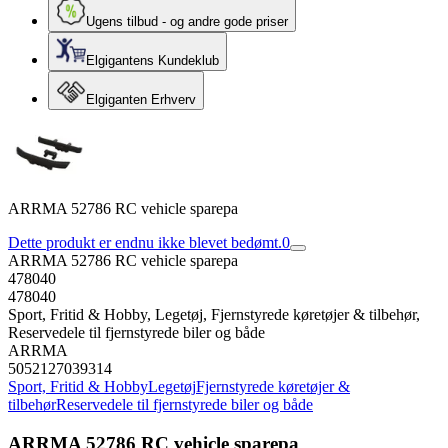
Ugens tilbud - og andre gode priser
Elgigantens Kundeklub
Elgiganten Erhverv
ARRMA 52786 RC vehicle sparepa
Dette produkt er endnu ikke blevet bedømt.
0
ARRMA 52786 RC vehicle sparepa
478040
478040
Sport, Fritid & Hobby, Legetøj, Fjernstyrede køretøjer & tilbehør,
Reservedele til fjernstyrede biler og både
ARRMA
5052127039314
Sport, Fritid & Hobby
Legetøj
Fjernstyrede køretøjer &
tilbehør
Reservedele til fjernstyrede biler og både
ARRMA 52786 RC vehicle sparepa