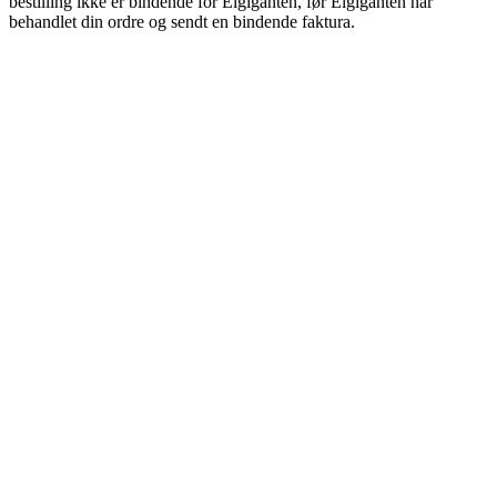
bestilling ikke er bindende for Elgiganten, før Elgiganten har
behandlet din ordre og sendt en bindende faktura.