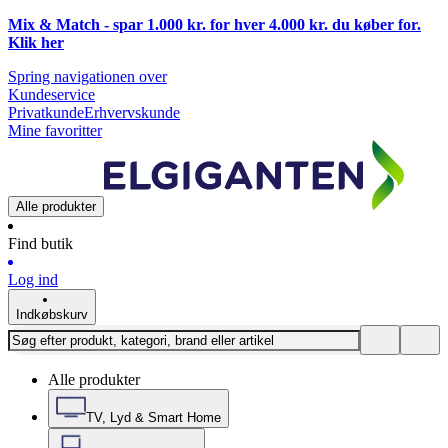
Mix & Match - spar 1.000 kr. for hver 4.000 kr. du køber for.
Klik
her
Spring navigationen over
Kundeservice
Privatkunde
Erhvervskunde
Mine favoritter
Alle produkter
Find butik
Log ind
Indkøbskurv
Alle produkter
TV, Lyd & Smart Home