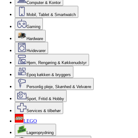
Computer & Kontor
Mobil, Tablet & Smartwatch
Gaming
Hardware
Hvidevarer
Hjem, Rengøring & Køkkenudstyr
Epoq køkken & bryggers
Personlig pleje, Skønhed & Velvære
Sport, Fritid & Hobby
Services & tilbehør
LEGO
Lageroprydning