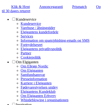
Klik & Hent
Annoncegaranti
Prismatch
Op
til 30 dages returret
Kundeservice
Kundeservice
Varehuse / åbningstider
Elgigantens kundefordele
Services
Information om spam/phishing-emails og SMS
Fortrydelsesret
Elgigantens privatlivspolitik
Partner
Cookiepolitik
Om Elgiganten
Om Elkjøp Nordic
Om Elgiganten
Samfundsansvar
Presseinformation
Karriere i Elgiganten
Fødevarestyrelsen smiley
Elgigantens Kundeklub
Om Elgiganten Erhverv
Whistleblowing i organisationen
Inspiration