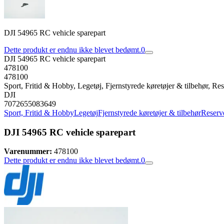
DJI 54965 RC vehicle sparepart
Dette produkt er endnu ikke blevet bedømt.
0
DJI 54965 RC vehicle sparepart
478100
478100
Sport, Fritid & Hobby, Legetøj, Fjernstyrede køretøjer & tilbehør, Rese
DJI
7072655083649
Sport, Fritid & Hobby
Legetøj
Fjernstyrede køretøjer & tilbehør
Reserve
DJI 54965 RC vehicle sparepart
Varenummer:
478100
Dette produkt er endnu ikke blevet bedømt.
0