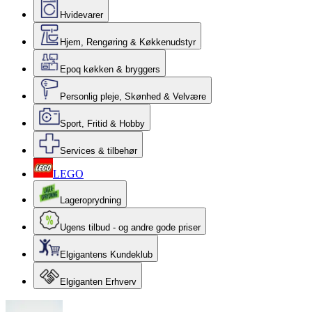
Hvidevarer
Hjem, Rengøring & Køkkenudstyr
Epoq køkken & bryggers
Personlig pleje, Skønhed & Velvære
Sport, Fritid & Hobby
Services & tilbehør
LEGO
Lageroprydning
Ugens tilbud - og andre gode priser
Elgigantens Kundeklub
Elgiganten Erhverv