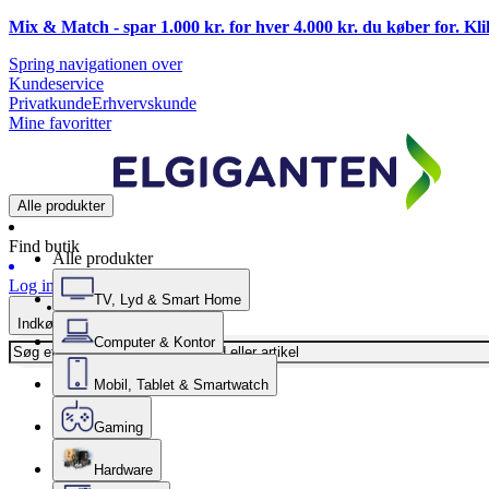
Mix & Match - spar 1.000 kr. for hver 4.000 kr. du køber for. Kl
Spring navigationen over
Kundeservice
Privatkunde
Erhvervskunde
Mine favoritter
Alle produkter
Find butik
Alle produkter
Log ind
TV, Lyd & Smart Home
Indkøbskurv
Computer & Kontor
Mobil, Tablet & Smartwatch
Gaming
Hardware