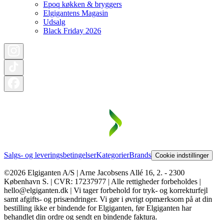
Epoq køkken & bryggers
Elgigantens Magasin
Udsalg
Black Friday 2026
Salgs- og leveringsbetingelser
Kategorier
Brands
Cookie indstillinger
©2026 Elgiganten A/S | Arne Jacobsens Allé 16, 2. - 2300
København S. | CVR: 17237977 | Alle rettigheder forbeholdes |
hello@elgiganten.dk | Vi tager forbehold for tryk- og korrekturfejl
samt afgifts- og prisændringer. Vi gør i øvrigt opmærksom på at din
bestilling ikke er bindende for Elgiganten, før Elgiganten har
behandlet din ordre og sendt en bindende faktura.