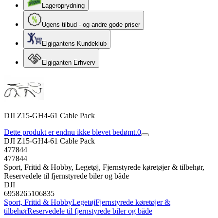
Lageroprydning
Ugens tilbud - og andre gode priser
Elgigantens Kundeklub
Elgiganten Erhverv
DJI Z15-GH4-61 Cable Pack
Dette produkt er endnu ikke blevet bedømt.
0
DJI Z15-GH4-61 Cable Pack
477844
477844
Sport, Fritid & Hobby, Legetøj, Fjernstyrede køretøjer & tilbehør,
Reservedele til fjernstyrede biler og både
DJI
6958265106835
Sport, Fritid & Hobby
Legetøj
Fjernstyrede køretøjer &
tilbehør
Reservedele til fjernstyrede biler og både