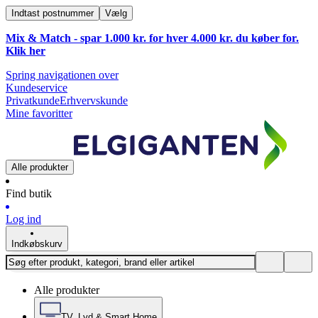
Indtast postnummer
Vælg
Mix & Match - spar 1.000 kr. for hver 4.000 kr. du køber for.
Klik
her
Spring navigationen over
Kundeservice
Privatkunde
Erhvervskunde
Mine favoritter
Alle produkter
Find butik
Log ind
Indkøbskurv
Alle produkter
TV, Lyd & Smart Home