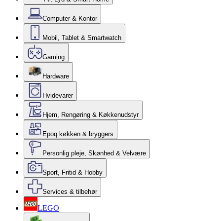
Computer & Kontor
Mobil, Tablet & Smartwatch
Gaming
Hardware
Hvidevarer
Hjem, Rengøring & Køkkenudstyr
Epoq køkken & bryggers
Personlig pleje, Skønhed & Velvære
Sport, Fritid & Hobby
Services & tilbehør
LEGO