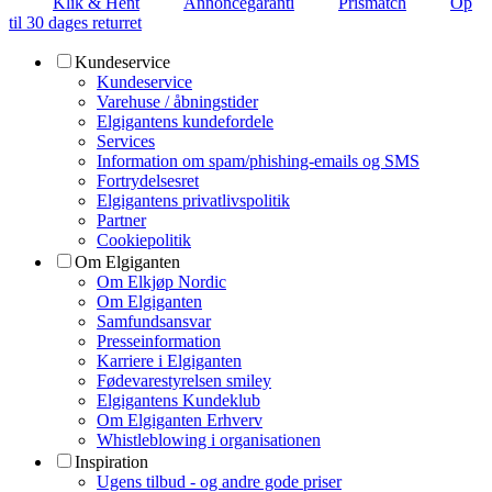
Klik & Hent
Annoncegaranti
Prismatch
Op
til 30 dages returret
Kundeservice
Kundeservice
Varehuse / åbningstider
Elgigantens kundefordele
Services
Information om spam/phishing-emails og SMS
Fortrydelsesret
Elgigantens privatlivspolitik
Partner
Cookiepolitik
Om Elgiganten
Om Elkjøp Nordic
Om Elgiganten
Samfundsansvar
Presseinformation
Karriere i Elgiganten
Fødevarestyrelsen smiley
Elgigantens Kundeklub
Om Elgiganten Erhverv
Whistleblowing i organisationen
Inspiration
Ugens tilbud - og andre gode priser