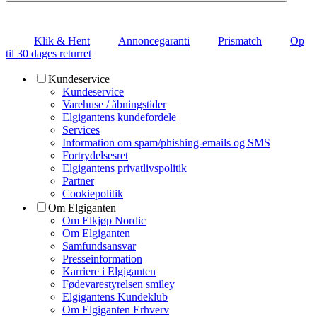
Klik & Hent
Annoncegaranti
Prismatch
Op
til 30 dages returret
Kundeservice
Kundeservice
Varehuse / åbningstider
Elgigantens kundefordele
Services
Information om spam/phishing-emails og SMS
Fortrydelsesret
Elgigantens privatlivspolitik
Partner
Cookiepolitik
Om Elgiganten
Om Elkjøp Nordic
Om Elgiganten
Samfundsansvar
Presseinformation
Karriere i Elgiganten
Fødevarestyrelsen smiley
Elgigantens Kundeklub
Om Elgiganten Erhverv