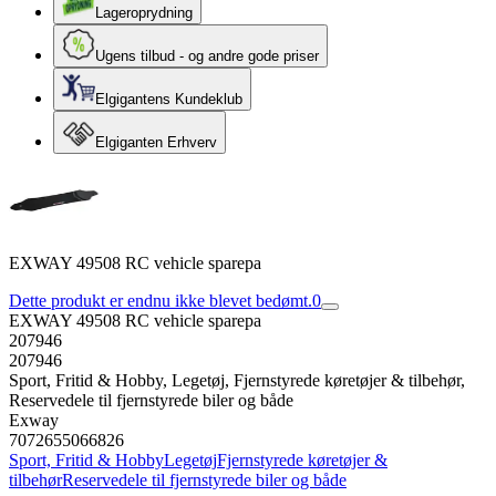
Lageroprydning
Ugens tilbud - og andre gode priser
Elgigantens Kundeklub
Elgiganten Erhverv
EXWAY 49508 RC vehicle sparepa
Dette produkt er endnu ikke blevet bedømt.
0
EXWAY 49508 RC vehicle sparepa
207946
207946
Sport, Fritid & Hobby, Legetøj, Fjernstyrede køretøjer & tilbehør,
Reservedele til fjernstyrede biler og både
Exway
7072655066826
Sport, Fritid & Hobby
Legetøj
Fjernstyrede køretøjer &
tilbehør
Reservedele til fjernstyrede biler og både