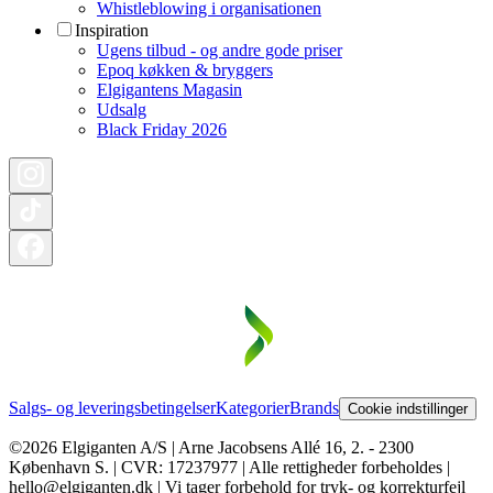
Whistleblowing i organisationen
Inspiration
Ugens tilbud - og andre gode priser
Epoq køkken & bryggers
Elgigantens Magasin
Udsalg
Black Friday 2026
Salgs- og leveringsbetingelser
Kategorier
Brands
Cookie indstillinger
©2026 Elgiganten A/S | Arne Jacobsens Allé 16, 2. - 2300
København S. | CVR: 17237977 | Alle rettigheder forbeholdes |
hello@elgiganten.dk | Vi tager forbehold for tryk- og korrekturfejl