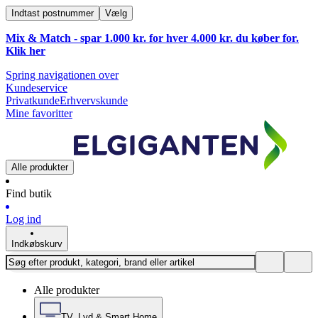
Indtast postnummer
Vælg
Mix & Match - spar 1.000 kr. for hver 4.000 kr. du køber for.
Klik
her
Spring navigationen over
Kundeservice
Privatkunde
Erhvervskunde
Mine favoritter
Alle produkter
Find butik
Log ind
Indkøbskurv
Alle produkter
TV, Lyd & Smart Home