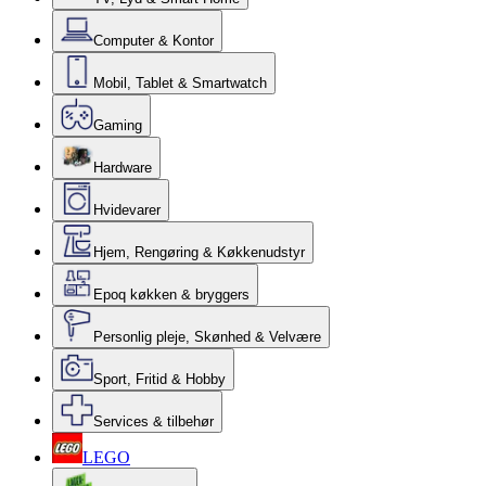
Computer & Kontor
Mobil, Tablet & Smartwatch
Gaming
Hardware
Hvidevarer
Hjem, Rengøring & Køkkenudstyr
Epoq køkken & bryggers
Personlig pleje, Skønhed & Velvære
Sport, Fritid & Hobby
Services & tilbehør
LEGO