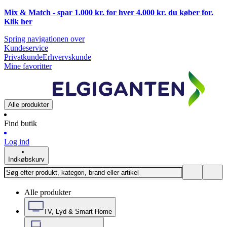
Mix & Match - spar 1.000 kr. for hver 4.000 kr. du køber for.
Klik
her
Spring navigationen over
Kundeservice
Privatkunde
Erhvervskunde
Mine favoritter
Alle produkter
Find butik
Log ind
Indkøbskurv
Alle produkter
TV, Lyd & Smart Home