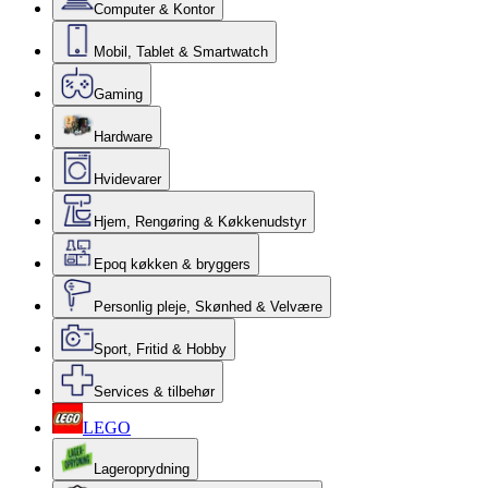
Computer & Kontor
Mobil, Tablet & Smartwatch
Gaming
Hardware
Hvidevarer
Hjem, Rengøring & Køkkenudstyr
Epoq køkken & bryggers
Personlig pleje, Skønhed & Velvære
Sport, Fritid & Hobby
Services & tilbehør
LEGO
Lageroprydning