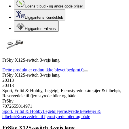
Ugens tilbud - og andre gode priser
Elgigantens Kundeklub
Elgiganten Erhverv
FrSky X12S-switch 3-vejs lang
Dette produkt er endnu ikke blevet bedømt.
0
FrSky X12S-switch 3-vejs lang
20313
20313
Sport, Fritid & Hobby, Legetøj, Fjernstyrede køretøjer & tilbehør,
Reservedele til fjernstyrede biler og både
FrSky
7072655014971
Sport, Fritid & Hobby
Legetøj
Fjernstyrede køretøjer &
tilbehør
Reservedele til fjernstyrede biler og både
FrSky X12S-switch 3-vejs lang