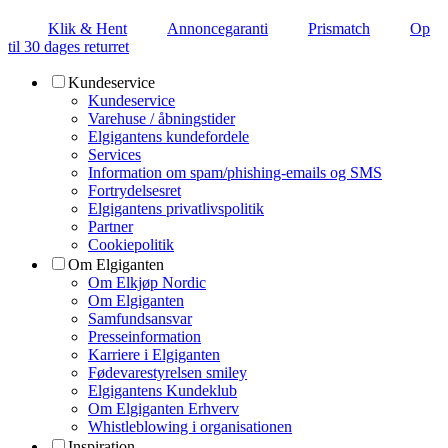
Klik & Hent
Annoncegaranti
Prismatch
Op
til 30 dages returret
Kundeservice
Kundeservice
Varehuse / åbningstider
Elgigantens kundefordele
Services
Information om spam/phishing-emails og SMS
Fortrydelsesret
Elgigantens privatlivspolitik
Partner
Cookiepolitik
Om Elgiganten
Om Elkjøp Nordic
Om Elgiganten
Samfundsansvar
Presseinformation
Karriere i Elgiganten
Fødevarestyrelsen smiley
Elgigantens Kundeklub
Om Elgiganten Erhverv
Whistleblowing i organisationen
Inspiration