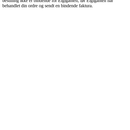
bestilling ikke er bindende for Elgiganten, før Elgiganten har
behandlet din ordre og sendt en bindende faktura.