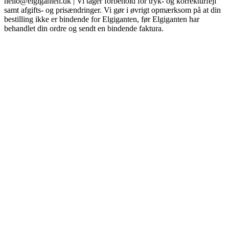
hello@elgiganten.dk | Vi tager forbehold for tryk- og korrekturfejl
samt afgifts- og prisændringer. Vi gør i øvrigt opmærksom på at din
bestilling ikke er bindende for Elgiganten, før Elgiganten har
behandlet din ordre og sendt en bindende faktura.