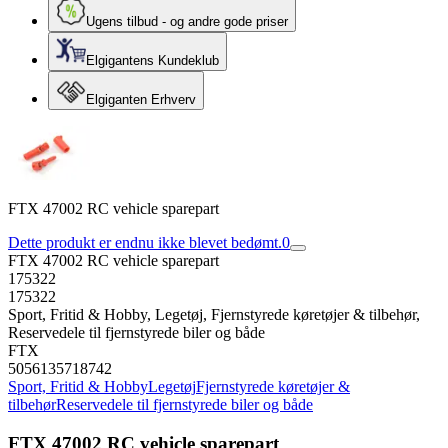
Ugens tilbud - og andre gode priser
Elgigantens Kundeklub
Elgiganten Erhverv
FTX 47002 RC vehicle sparepart
Dette produkt er endnu ikke blevet bedømt.
0
FTX 47002 RC vehicle sparepart
175322
175322
Sport, Fritid & Hobby, Legetøj, Fjernstyrede køretøjer & tilbehør,
Reservedele til fjernstyrede biler og både
FTX
5056135718742
Sport, Fritid & Hobby
Legetøj
Fjernstyrede køretøjer &
tilbehør
Reservedele til fjernstyrede biler og både
FTX 47002 RC vehicle sparepart