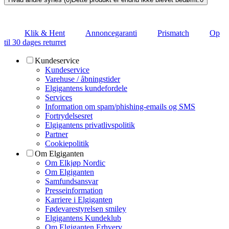
Klik & Hent
Annoncegaranti
Prismatch
Op
til 30 dages returret
Kundeservice
Kundeservice
Varehuse / åbningstider
Elgigantens kundefordele
Services
Information om spam/phishing-emails og SMS
Fortrydelsesret
Elgigantens privatlivspolitik
Partner
Cookiepolitik
Om Elgiganten
Om Elkjøp Nordic
Om Elgiganten
Samfundsansvar
Presseinformation
Karriere i Elgiganten
Fødevarestyrelsen smiley
Elgigantens Kundeklub
Om Elgiganten Erhverv