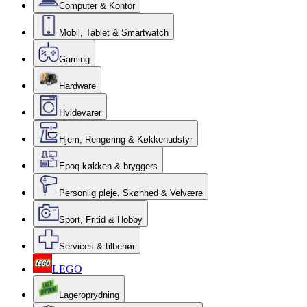
Computer & Kontor
Mobil, Tablet & Smartwatch
Gaming
Hardware
Hvidevarer
Hjem, Rengøring & Køkkenudstyr
Epoq køkken & bryggers
Personlig pleje, Skønhed & Velvære
Sport, Fritid & Hobby
Services & tilbehør
LEGO
Lageroprydning