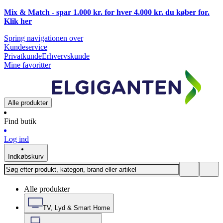
Mix & Match - spar 1.000 kr. for hver 4.000 kr. du køber for.
Klik
her
Spring navigationen over
Kundeservice
Privatkunde
Erhvervskunde
Mine favoritter
Alle produkter
Find butik
Log ind
Indkøbskurv
Alle produkter
TV, Lyd & Smart Home