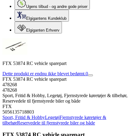
Ugens tilbud - og andre gode priser
Elgigantens Kundeklub
Elgiganten Erhverv
FTX 53874 RC vehicle sparepart
Dette produkt er endnu ikke blevet bedømt.
0
FTX 53874 RC vehicle sparepart
478268
478268
Sport, Fritid & Hobby, Legetøj, Fjernstyrede køretøjer & tilbehør,
Reservedele til fjernstyrede biler og både
FTX
5056135718803
Sport, Fritid & Hobby
Legetøj
Fjernstyrede køretøjer &
tilbehør
Reservedele til fjernstyrede biler og både
FTX 53874 RC vehicle sparepart