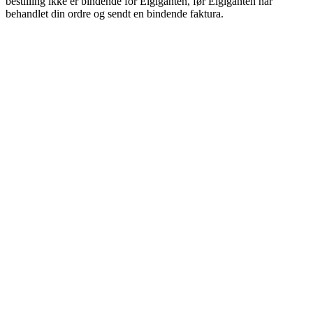
bestilling ikke er bindende for Elgiganten, før Elgiganten har
behandlet din ordre og sendt en bindende faktura.