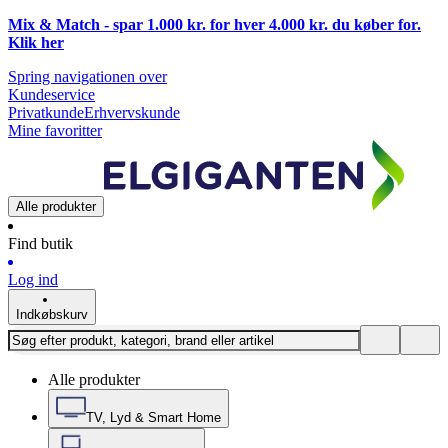
Mix & Match - spar 1.000 kr. for hver 4.000 kr. du køber for.
Klik
her
Spring navigationen over
Kundeservice
Privatkunde
Erhvervskunde
Mine favoritter
Alle produkter
Find butik
Log ind
Indkøbskurv
Alle produkter
TV, Lyd & Smart Home