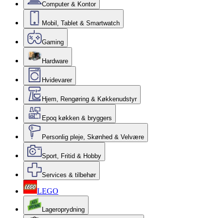
Computer & Kontor
Mobil, Tablet & Smartwatch
Gaming
Hardware
Hvidevarer
Hjem, Rengøring & Køkkenudstyr
Epoq køkken & bryggers
Personlig pleje, Skønhed & Velvære
Sport, Fritid & Hobby
Services & tilbehør
LEGO
Lageroprydning