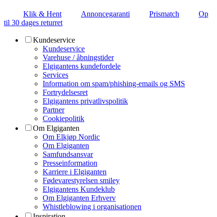
Klik & Hent
Annoncegaranti
Prismatch
Op
til 30 dages returret
Kundeservice
Kundeservice
Varehuse / åbningstider
Elgigantens kundefordele
Services
Information om spam/phishing-emails og SMS
Fortrydelsesret
Elgigantens privatlivspolitik
Partner
Cookiepolitik
Om Elgiganten
Om Elkjøp Nordic
Om Elgiganten
Samfundsansvar
Presseinformation
Karriere i Elgiganten
Fødevarestyrelsen smiley
Elgigantens Kundeklub
Om Elgiganten Erhverv
Whistleblowing i organisationen
Inspiration