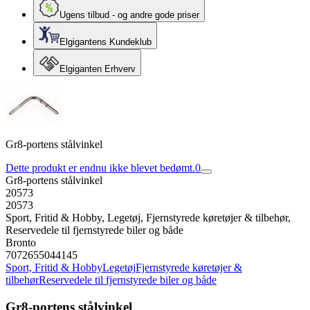
Ugens tilbud - og andre gode priser
Elgigantens Kundeklub
Elgiganten Erhverv
Gr8-portens stålvinkel
Dette produkt er endnu ikke blevet bedømt.
0
Gr8-portens stålvinkel
20573
20573
Sport, Fritid & Hobby, Legetøj, Fjernstyrede køretøjer & tilbehør,
Reservedele til fjernstyrede biler og både
Bronto
7072655044145
Sport, Fritid & Hobby
Legetøj
Fjernstyrede køretøjer &
tilbehør
Reservedele til fjernstyrede biler og både
Gr8-portens stålvinkel