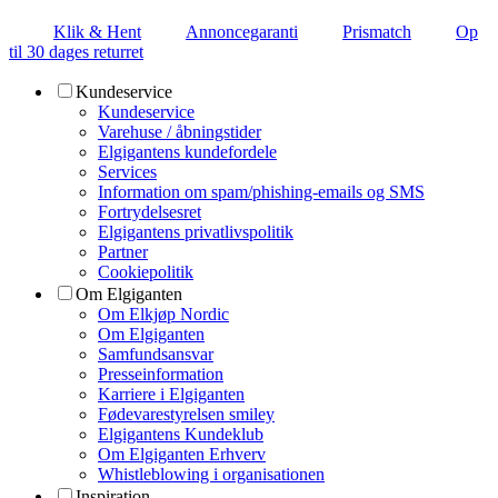
Klik & Hent
Annoncegaranti
Prismatch
Op
til 30 dages returret
Kundeservice
Kundeservice
Varehuse / åbningstider
Elgigantens kundefordele
Services
Information om spam/phishing-emails og SMS
Fortrydelsesret
Elgigantens privatlivspolitik
Partner
Cookiepolitik
Om Elgiganten
Om Elkjøp Nordic
Om Elgiganten
Samfundsansvar
Presseinformation
Karriere i Elgiganten
Fødevarestyrelsen smiley
Elgigantens Kundeklub
Om Elgiganten Erhverv
Whistleblowing i organisationen
Inspiration