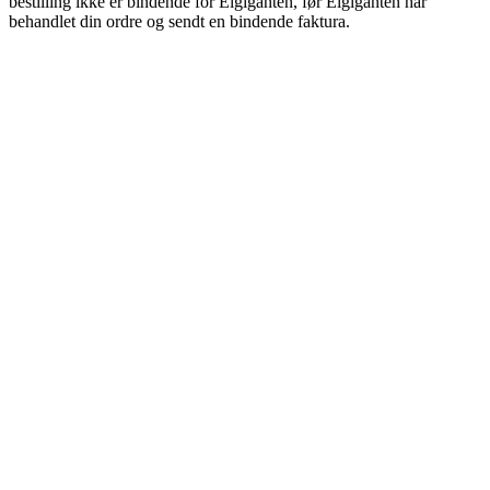
bestilling ikke er bindende for Elgiganten, før Elgiganten har
behandlet din ordre og sendt en bindende faktura.