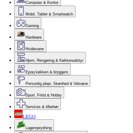
Computer & Kontor
Mobil, Tablet & Smartwatch
Gaming
Hardware
Hvidevarer
Hjem, Rengøring & Køkkenudstyr
Epoq køkken & bryggers
Personlig pleje, Skønhed & Velvære
Sport, Fritid & Hobby
Services & tilbehør
LEGO
Lageroprydning