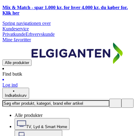
Mix & Match - spar 1.000 kr. for hver 4.000 kr. du køber for.
Klik
her
Spring navigationen over
Kundeservice
Privatkunde
Erhvervskunde
Mine favoritter
Alle produkter
Find butik
Log ind
Indkøbskurv
Alle produkter
TV, Lyd & Smart Home