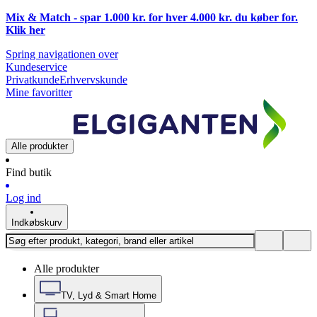
Mix & Match - spar 1.000 kr. for hver 4.000 kr. du køber for.
Klik
her
Spring navigationen over
Kundeservice
Privatkunde
Erhvervskunde
Mine favoritter
Alle produkter
Find butik
Log ind
Indkøbskurv
Alle produkter
TV, Lyd & Smart Home