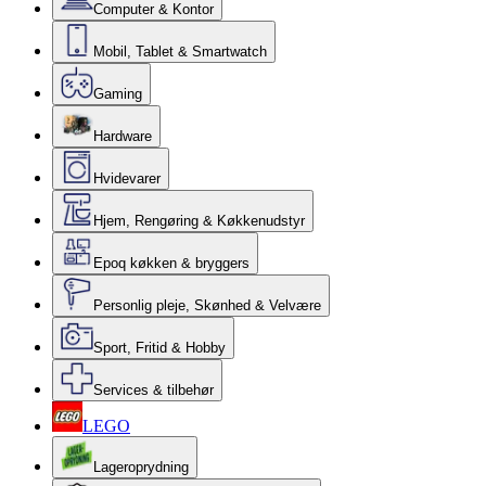
Computer & Kontor
Mobil, Tablet & Smartwatch
Gaming
Hardware
Hvidevarer
Hjem, Rengøring & Køkkenudstyr
Epoq køkken & bryggers
Personlig pleje, Skønhed & Velvære
Sport, Fritid & Hobby
Services & tilbehør
LEGO
Lageroprydning