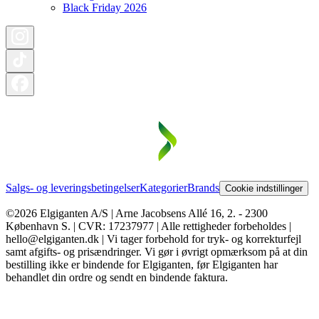
Black Friday 2026
Salgs- og leveringsbetingelser
Kategorier
Brands
Cookie indstillinger
©2026 Elgiganten A/S | Arne Jacobsens Allé 16, 2. - 2300
København S. | CVR: 17237977 | Alle rettigheder forbeholdes |
hello@elgiganten.dk | Vi tager forbehold for tryk- og korrekturfejl
samt afgifts- og prisændringer. Vi gør i øvrigt opmærksom på at din
bestilling ikke er bindende for Elgiganten, før Elgiganten har
behandlet din ordre og sendt en bindende faktura.