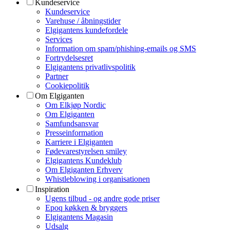
Kundeservice
Kundeservice
Varehuse / åbningstider
Elgigantens kundefordele
Services
Information om spam/phishing-emails og SMS
Fortrydelsesret
Elgigantens privatlivspolitik
Partner
Cookiepolitik
Om Elgiganten
Om Elkjøp Nordic
Om Elgiganten
Samfundsansvar
Presseinformation
Karriere i Elgiganten
Fødevarestyrelsen smiley
Elgigantens Kundeklub
Om Elgiganten Erhverv
Whistleblowing i organisationen
Inspiration
Ugens tilbud - og andre gode priser
Epoq køkken & bryggers
Elgigantens Magasin
Udsalg