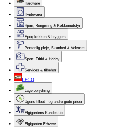
Hardware
Hvidevarer
Hjem, Rengøring & Køkkenudstyr
Epoq køkken & bryggers
Personlig pleje, Skønhed & Velvære
Sport, Fritid & Hobby
Services & tilbehør
LEGO
Lageroprydning
Ugens tilbud - og andre gode priser
Elgigantens Kundeklub
Elgiganten Erhverv