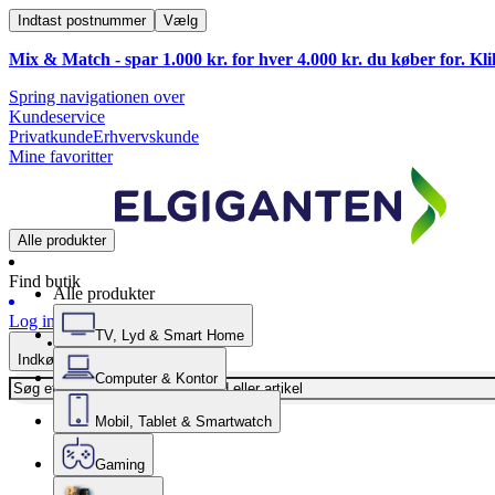
Indtast postnummer
Vælg
Mix & Match - spar 1.000 kr. for hver 4.000 kr. du køber for. Kl
Spring navigationen over
Kundeservice
Privatkunde
Erhvervskunde
Mine favoritter
Alle produkter
Find butik
Alle produkter
Log ind
TV, Lyd & Smart Home
Indkøbskurv
Computer & Kontor
Mobil, Tablet & Smartwatch
Gaming