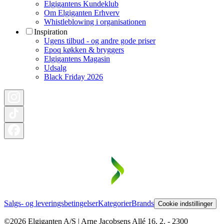
Elgigantens Kundeklub
Om Elgiganten Erhverv
Whistleblowing i organisationen
Inspiration
Ugens tilbud - og andre gode priser
Epoq køkken & bryggers
Elgigantens Magasin
Udsalg
Black Friday 2026
Salgs- og leveringsbetingelser
Kategorier
Brands
Cookie indstillinger
©2026 Elgiganten A/S | Arne Jacobsens Allé 16, 2. - 2300