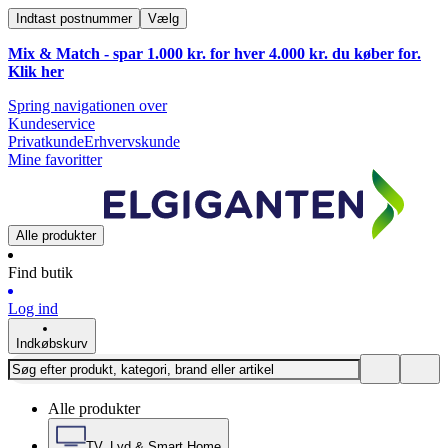
Indtast postnummer
Vælg
Mix & Match - spar 1.000 kr. for hver 4.000 kr. du køber for.
Klik
her
Spring navigationen over
Kundeservice
Privatkunde
Erhvervskunde
Mine favoritter
Alle produkter
Find butik
Log ind
Indkøbskurv
Alle produkter
TV, Lyd & Smart Home