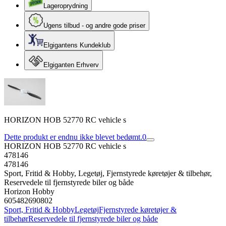
Lageroprydning
Ugens tilbud - og andre gode priser
Elgigantens Kundeklub
Elgiganten Erhverv
HORIZON HOB 52770 RC vehicle s
Dette produkt er endnu ikke blevet bedømt.
0
HORIZON HOB 52770 RC vehicle s
478146
478146
Sport, Fritid & Hobby, Legetøj, Fjernstyrede køretøjer & tilbehør,
Reservedele til fjernstyrede biler og både
Horizon Hobby
605482690802
Sport, Fritid & Hobby
Legetøj
Fjernstyrede køretøjer &
tilbehør
Reservedele til fjernstyrede biler og både