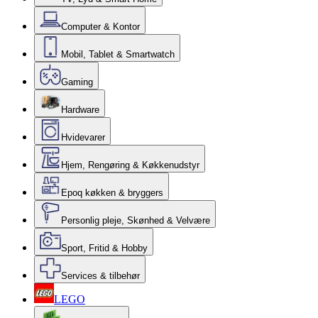
Computer & Kontor
Mobil, Tablet & Smartwatch
Gaming
Hardware
Hvidevarer
Hjem, Rengøring & Køkkenudstyr
Epoq køkken & bryggers
Personlig pleje, Skønhed & Velvære
Sport, Fritid & Hobby
Services & tilbehør
LEGO