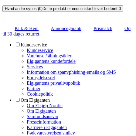
Hvad andre synes (0)
Dette produkt er endnu ikke blevet bedømt.
0
Klik & Hent
Annoncegaranti
Prismatch
Op
til 30 dages returret
Kundeservice
Kundeservice
Varehuse / åbningstider
Elgigantens kundefordele
Services
Information om spam/phishing-emails og SMS
Fortrydelsesret
Elgigantens privatlivspolitik
Partner
Cookiepolitik
Om Elgiganten
Om Elkjøp Nordic
Om Elgiganten
Samfundsansvar
Presseinformation
Karriere i Elgiganten
Fødevarestyrelsen smiley