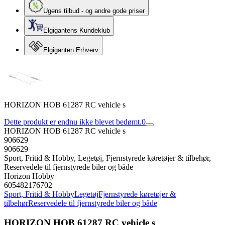
Ugens tilbud - og andre gode priser
Elgigantens Kundeklub
Elgiganten Erhverv
HORIZON HOB 61287 RC vehicle s
Dette produkt er endnu ikke blevet bedømt.
0
HORIZON HOB 61287 RC vehicle s
906629
906629
Sport, Fritid & Hobby, Legetøj, Fjernstyrede køretøjer & tilbehør,
Reservedele til fjernstyrede biler og både
Horizon Hobby
605482176702
Sport, Fritid & Hobby
Legetøj
Fjernstyrede køretøjer &
tilbehør
Reservedele til fjernstyrede biler og både
HORIZON HOB 61287 RC vehicle s