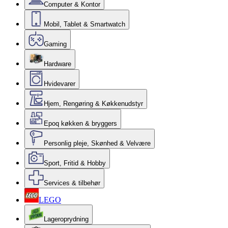
Computer & Kontor
Mobil, Tablet & Smartwatch
Gaming
Hardware
Hvidevarer
Hjem, Rengøring & Køkkenudstyr
Epoq køkken & bryggers
Personlig pleje, Skønhed & Velvære
Sport, Fritid & Hobby
Services & tilbehør
LEGO
Lageroprydning