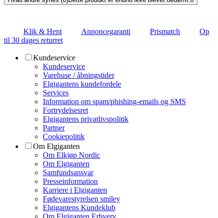
Klik & Hent
Annoncegaranti
Prismatch
Op
til 30 dages returret
Kundeservice
Kundeservice
Varehuse / åbningstider
Elgigantens kundefordele
Services
Information om spam/phishing-emails og SMS
Fortrydelsesret
Elgigantens privatlivspolitik
Partner
Cookiepolitik
Om Elgiganten
Om Elkjøp Nordic
Om Elgiganten
Samfundsansvar
Presseinformation
Karriere i Elgiganten
Fødevarestyrelsen smiley
Elgigantens Kundeklub
Om Elgiganten Erhverv