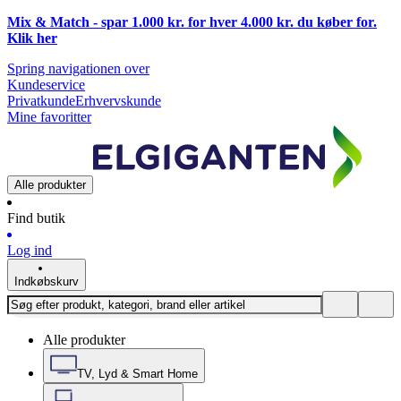
Mix & Match - spar 1.000 kr. for hver 4.000 kr. du køber for.
Klik
her
Spring navigationen over
Kundeservice
Privatkunde
Erhvervskunde
Mine favoritter
Alle produkter
Find butik
Log ind
Indkøbskurv
Alle produkter
TV, Lyd & Smart Home