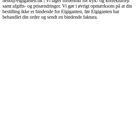
hello@elgiganten.dk | Vi tager forbehold for tryk- og korrekturfejl
samt afgifts- og prisændringer. Vi gør i øvrigt opmærksom på at din
bestilling ikke er bindende for Elgiganten, før Elgiganten har
behandlet din ordre og sendt en bindende faktura.