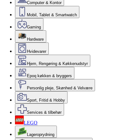
Computer & Kontor
Mobil, Tablet & Smartwatch
Gaming
Hardware
Hvidevarer
Hjem, Rengøring & Køkkenudstyr
Epoq køkken & bryggers
Personlig pleje, Skønhed & Velvære
Sport, Fritid & Hobby
Services & tilbehør
LEGO
Lageroprydning