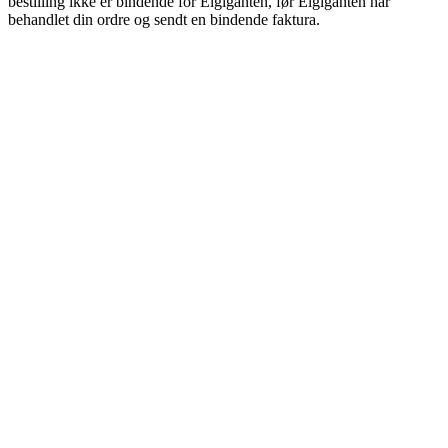
bestilling ikke er bindende for Elgiganten, før Elgiganten har
behandlet din ordre og sendt en bindende faktura.