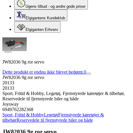
Ugens tilbud - og andre gode priser
Elgigantens Kundeklub
Elgiganten Erhverv
JW82036 9g ror servo
Dette produkt er endnu ikke blevet bedømt.
0
JW82036 9g ror servo
20133
20133
Sport, Fritid & Hobby, Legetøj, Fjernstyrede køretøjer & tilbehør,
Reservedele til fjernstyrede biler og både
Joysway
6949762282368
Sport, Fritid & Hobby
Legetøj
Fjernstyrede køretøjer &
tilbehør
Reservedele til fjernstyrede biler og både
JW82036 9g ror servo