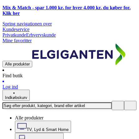
Mix & Match - spar 1.000 kr. for hver 4.000 kr. du køber for.
Klik
her
Spring navigationen over
Kundeservice
Privatkunde
Erhvervskunde
Mine favoritter
Alle produkter
Find butik
Log ind
Indkøbskurv
Alle produkter
TV, Lyd & Smart Home