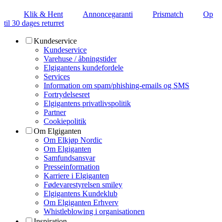
Klik & Hent
Annoncegaranti
Prismatch
Op
til 30 dages returret
Kundeservice
Kundeservice
Varehuse / åbningstider
Elgigantens kundefordele
Services
Information om spam/phishing-emails og SMS
Fortrydelsesret
Elgigantens privatlivspolitik
Partner
Cookiepolitik
Om Elgiganten
Om Elkjøp Nordic
Om Elgiganten
Samfundsansvar
Presseinformation
Karriere i Elgiganten
Fødevarestyrelsen smiley
Elgigantens Kundeklub
Om Elgiganten Erhverv
Whistleblowing i organisationen
Inspiration