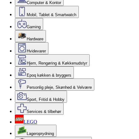
Computer & Kontor
Mobil, Tablet & Smartwatch
Gaming
Hardware
Hvidevarer
Hjem, Rengøring & Køkkenudstyr
Epoq køkken & bryggers
Personlig pleje, Skønhed & Velvære
Sport, Fritid & Hobby
Services & tilbehør
LEGO
Lageroprydning