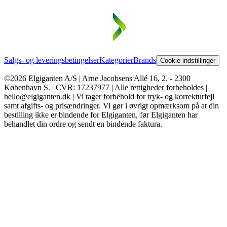
Salgs- og leveringsbetingelser
Kategorier
Brands
Cookie indstillinger
©2026 Elgiganten A/S | Arne Jacobsens Allé 16, 2. - 2300
København S. | CVR: 17237977 | Alle rettigheder forbeholdes |
hello@elgiganten.dk | Vi tager forbehold for tryk- og korrekturfejl
samt afgifts- og prisændringer. Vi gør i øvrigt opmærksom på at din
bestilling ikke er bindende for Elgiganten, før Elgiganten har
behandlet din ordre og sendt en bindende faktura.