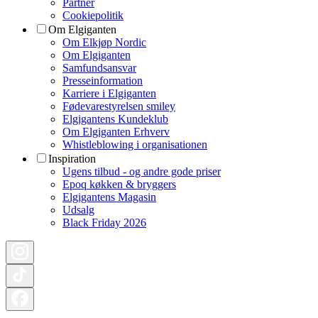
Partner
Cookiepolitik
Om Elgiganten
Om Elkjøp Nordic
Om Elgiganten
Samfundsansvar
Presseinformation
Karriere i Elgiganten
Fødevarestyrelsen smiley
Elgigantens Kundeklub
Om Elgiganten Erhverv
Whistleblowing i organisationen
Inspiration
Ugens tilbud - og andre gode priser
Epoq køkken & bryggers
Elgigantens Magasin
Udsalg
Black Friday 2026