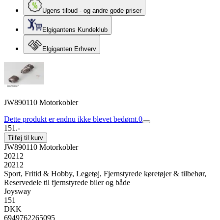
Ugens tilbud - og andre gode priser
Elgigantens Kundeklub
Elgiganten Erhverv
JW890110 Motorkobler
Dette produkt er endnu ikke blevet bedømt.
0
151.-
Tilføj til kurv
JW890110 Motorkobler
20212
20212
Sport, Fritid & Hobby, Legetøj, Fjernstyrede køretøjer & tilbehør,
Reservedele til fjernstyrede biler og både
Joysway
151
DKK
6949762265095