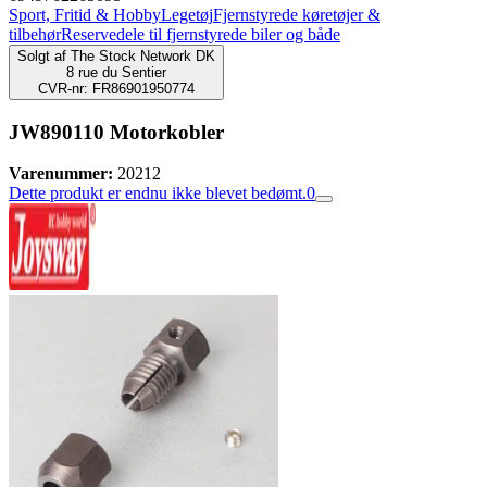
Sport, Fritid & Hobby
Legetøj
Fjernstyrede køretøjer &
tilbehør
Reservedele til fjernstyrede biler og både
Solgt af
The Stock Network DK
8 rue du Sentier
CVR-nr: FR86901950774
JW890110 Motorkobler
Varenummer:
20212
Dette produkt er endnu ikke blevet bedømt.
0