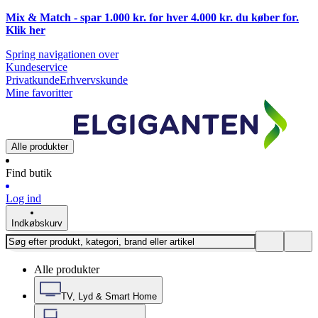
Mix & Match - spar 1.000 kr. for hver 4.000 kr. du køber for.
Klik
her
Spring navigationen over
Kundeservice
Privatkunde
Erhvervskunde
Mine favoritter
Alle produkter
Find butik
Log ind
Indkøbskurv
Alle produkter
TV, Lyd & Smart Home