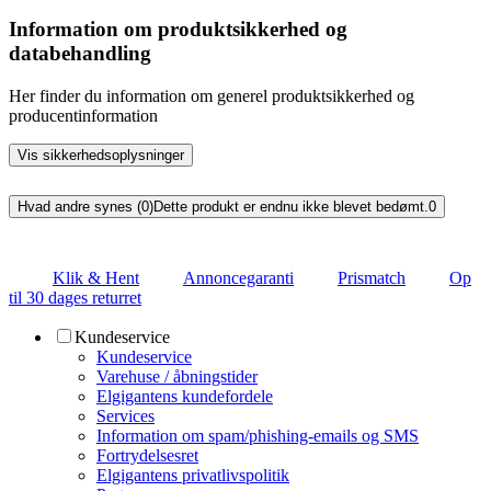
Information om produktsikkerhed og
databehandling
Her finder du information om generel produktsikkerhed og
producentinformation
Vis sikkerhedsoplysninger
Hvad andre synes (0)
Dette produkt er endnu ikke blevet bedømt.
0
Klik & Hent
Annoncegaranti
Prismatch
Op
til 30 dages returret
Kundeservice
Kundeservice
Varehuse / åbningstider
Elgigantens kundefordele
Services
Information om spam/phishing-emails og SMS
Fortrydelsesret
Elgigantens privatlivspolitik