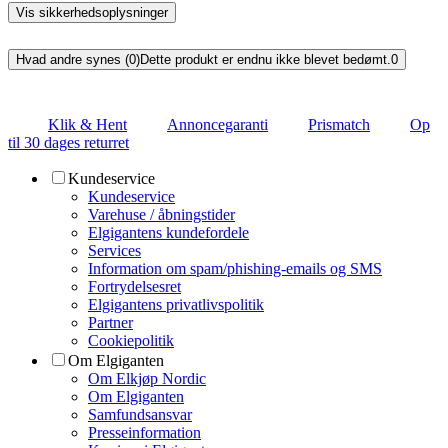
Vis sikkerhedsoplysninger
Hvad andre synes (0)
Dette produkt er endnu ikke blevet bedømt.
0
Klik & Hent
Annoncegaranti
Prismatch
Op
til 30 dages returret
Kundeservice
Kundeservice
Varehuse / åbningstider
Elgigantens kundefordele
Services
Information om spam/phishing-emails og SMS
Fortrydelsesret
Elgigantens privatlivspolitik
Partner
Cookiepolitik
Om Elgiganten
Om Elkjøp Nordic
Om Elgiganten
Samfundsansvar
Presseinformation