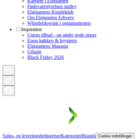
Karriere i Elgiganten
Fødevarestyrelsen smiley
Elgigantens Kundeklub
Om Elgiganten Erhverv
Whistleblowing i organisationen
Inspiration
Ugens tilbud - og andre gode priser
Epoq køkken & bryggers
Elgigantens Magasin
Udsalg
Black Friday 2026
Salgs- og leveringsbetingelser
Kategorier
Brands
Cookie indstillinger