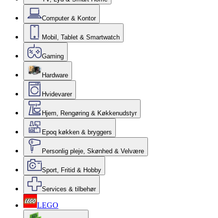
Computer & Kontor
Mobil, Tablet & Smartwatch
Gaming
Hardware
Hvidevarer
Hjem, Rengøring & Køkkenudstyr
Epoq køkken & bryggers
Personlig pleje, Skønhed & Velvære
Sport, Fritid & Hobby
Services & tilbehør
LEGO