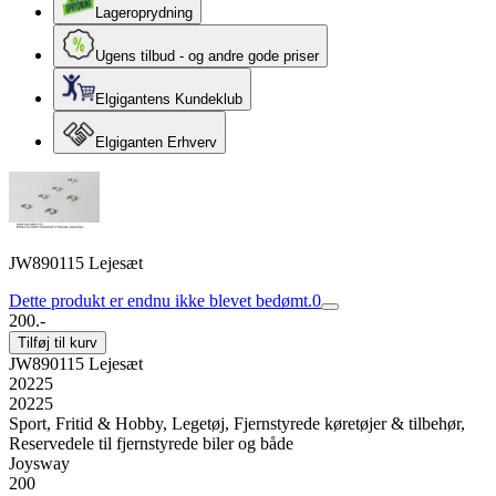
Lageroprydning
Ugens tilbud - og andre gode priser
Elgigantens Kundeklub
Elgiganten Erhverv
JW890115 Lejesæt
Dette produkt er endnu ikke blevet bedømt.
0
200.-
Tilføj til kurv
JW890115 Lejesæt
20225
20225
Sport, Fritid & Hobby, Legetøj, Fjernstyrede køretøjer & tilbehør,
Reservedele til fjernstyrede biler og både
Joysway
200