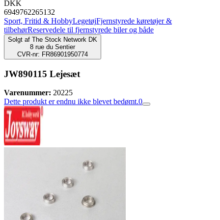
DKK
6949762265132
Sport, Fritid & Hobby
Legetøj
Fjernstyrede køretøjer &
tilbehør
Reservedele til fjernstyrede biler og både
Solgt af
The Stock Network DK
8 rue du Sentier
CVR-nr: FR86901950774
JW890115 Lejesæt
Varenummer:
20225
Dette produkt er endnu ikke blevet bedømt.
0