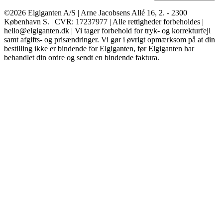
©2026 Elgiganten A/S | Arne Jacobsens Allé 16, 2. - 2300
København S. | CVR: 17237977 | Alle rettigheder forbeholdes |
hello@elgiganten.dk | Vi tager forbehold for tryk- og korrekturfejl
samt afgifts- og prisændringer. Vi gør i øvrigt opmærksom på at din
bestilling ikke er bindende for Elgiganten, før Elgiganten har
behandlet din ordre og sendt en bindende faktura.