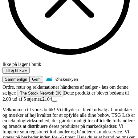
Ikke på lager i butik
Tilføj til kurv
Sammenlign
Gem
Ønskeskyen
Ordre, retur og reklamationer håndteres af sælger - læs om denne
sælger:
Dette produkt er blevet bedømt til
The Stock Network DK
2.03 ud af 5 stjerner.
2
104
Velkommen til vores butik! Vi tilbyder et bredt udvalg af produkter
og mærker af høj kvalitet for at opfylde alle dine behov. TSG Lab er
en teknologivirksomhed, der gør det muligt for officielle forhandlere
og brands at distribuere deres produkter på markedspladser. Vi
fungerer som registreret forhandler og håndterer kundeservice. Vi
svarer på beskeder inden for ~6 timer. Hvis du er et brand og ønsker