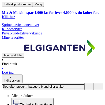
Indtast postnummer
Vælg
Mix & Match - spar 1.000 kr. for hver 4.000 kr. du køber for.
Klik
her
Spring navigationen over
Kundeservice
Privatkunde
Erhvervskunde
Mine favoritter
Alle produkter
Find butik
Log ind
Indkøbskurv
Alle produkter
TV, Lyd & Smart Home