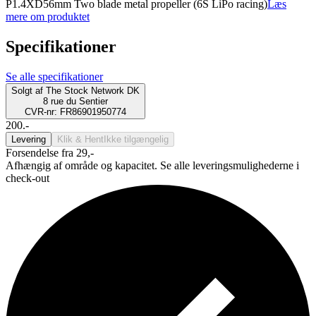
P1.4XD56mm Two blade metal propeller (6S LiPo racing)
Læs
mere om produktet
Specifikationer
Se alle specifikationer
Solgt af
The Stock Network DK
8 rue du Sentier
CVR-nr: FR86901950774
200.-
Levering
Klik & Hent
Ikke tilgængelig
Forsendelse fra 29,-
Afhængig af område og kapacitet. Se alle leveringsmulighederne i
check-out