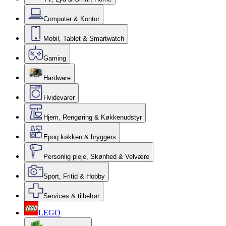
Computer & Kontor
Mobil, Tablet & Smartwatch
Gaming
Hardware
Hvidevarer
Hjem, Rengøring & Køkkenudstyr
Epoq køkken & bryggers
Personlig pleje, Skønhed & Velvære
Sport, Fritid & Hobby
Services & tilbehør
LEGO