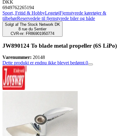
DKK
6949762265194
Sport, Fritid & Hobby
Legetøj
Fjernstyrede køretøjer &
tilbehør
Reservedele til fjernstyrede biler og både
Solgt af
The Stock Network DK
8 rue du Sentier
CVR-nr: FR86901950774
JW890124 To blade metal propeller (6S LiPo)
Varenummer:
20148
Dette produkt er endnu ikke blevet bedømt.
0