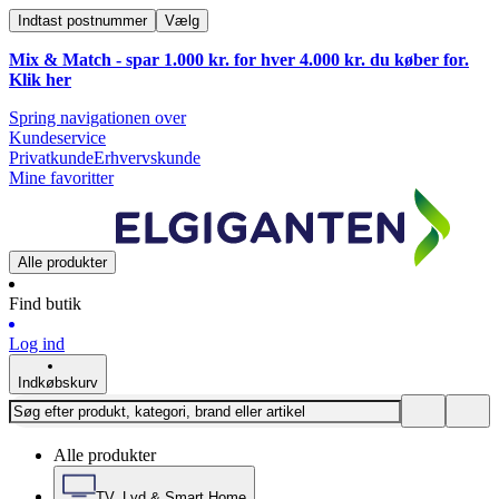
Indtast postnummer
Vælg
Mix & Match - spar 1.000 kr. for hver 4.000 kr. du køber for.
Klik
her
Spring navigationen over
Kundeservice
Privatkunde
Erhvervskunde
Mine favoritter
Alle produkter
Find butik
Log ind
Indkøbskurv
Alle produkter
TV, Lyd & Smart Home