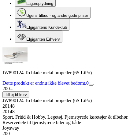
Lageroprydning
Ugens tilbud - og andre gode priser
Elgigantens Kundeklub
Elgiganten Erhverv
JW890124 To blade metal propeller (6S LiPo)
Dette produkt er endnu ikke blevet bedømt.
0
200.-
Tilføj til kurv
JW890124 To blade metal propeller (6S LiPo)
20148
20148
Sport, Fritid & Hobby, Legetøj, Fjernstyrede køretøjer & tilbehør,
Reservedele til fjernstyrede biler og både
Joysway
200