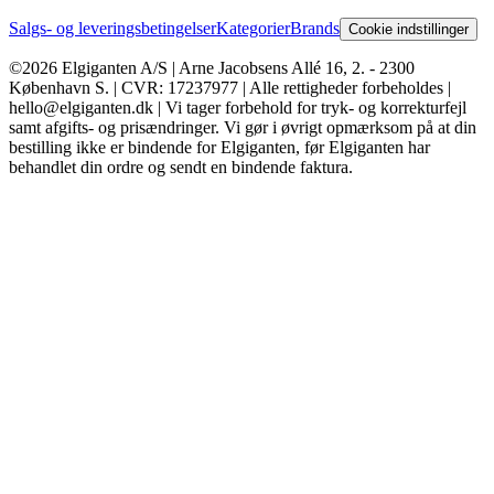
Salgs- og leveringsbetingelser
Kategorier
Brands
Cookie indstillinger
©2026 Elgiganten A/S | Arne Jacobsens Allé 16, 2. - 2300
København S. | CVR: 17237977 | Alle rettigheder forbeholdes |
hello@elgiganten.dk | Vi tager forbehold for tryk- og korrekturfejl
samt afgifts- og prisændringer. Vi gør i øvrigt opmærksom på at din
bestilling ikke er bindende for Elgiganten, før Elgiganten har
behandlet din ordre og sendt en bindende faktura.