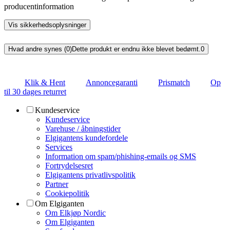
producentinformation
Vis sikkerhedsoplysninger
Hvad andre synes (0)
Dette produkt er endnu ikke blevet bedømt.
0
Klik & Hent
Annoncegaranti
Prismatch
Op
til 30 dages returret
Kundeservice
Kundeservice
Varehuse / åbningstider
Elgigantens kundefordele
Services
Information om spam/phishing-emails og SMS
Fortrydelsesret
Elgigantens privatlivspolitik
Partner
Cookiepolitik
Om Elgiganten
Om Elkjøp Nordic
Om Elgiganten