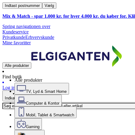
Indtast postnummer
Vælg
Mix & Match - spar 1.000 kr. for hver 4.000 kr. du køber for. Kl
Spring navigationen over
Kundeservice
Privatkunde
Erhvervskunde
Mine favoritter
Alle produkter
Find butik
Alle produkter
Log ind
TV, Lyd & Smart Home
Indkøbskurv
Computer & Kontor
Mobil, Tablet & Smartwatch
Gaming