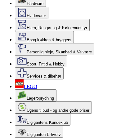
Hardware
Hvidevarer
Hjem, Rengøring & Køkkenudstyr
Epoq køkken & bryggers
Personlig pleje, Skønhed & Velvære
Sport, Fritid & Hobby
Services & tilbehør
LEGO
Lageroprydning
Ugens tilbud - og andre gode priser
Elgigantens Kundeklub
Elgiganten Erhverv