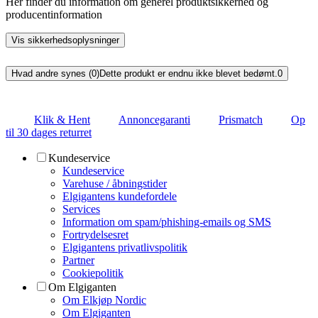
Her finder du information om generel produktsikkerhed og
producentinformation
Vis sikkerhedsoplysninger
Hvad andre synes (0)
Dette produkt er endnu ikke blevet bedømt.
0
Klik & Hent
Annoncegaranti
Prismatch
Op
til 30 dages returret
Kundeservice
Kundeservice
Varehuse / åbningstider
Elgigantens kundefordele
Services
Information om spam/phishing-emails og SMS
Fortrydelsesret
Elgigantens privatlivspolitik
Partner
Cookiepolitik
Om Elgiganten
Om Elkjøp Nordic
Om Elgiganten