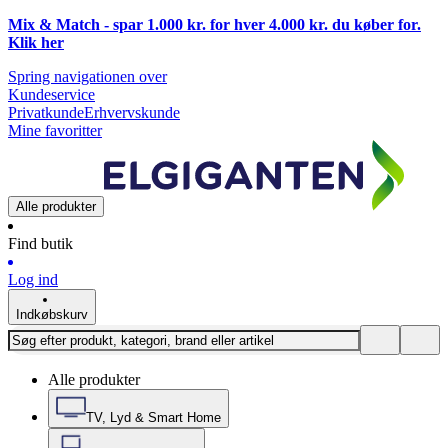
Mix & Match - spar 1.000 kr. for hver 4.000 kr. du køber for.
Klik
her
Spring navigationen over
Kundeservice
Privatkunde
Erhvervskunde
Mine favoritter
Alle produkter
Find butik
Log ind
Indkøbskurv
Alle produkter
TV, Lyd & Smart Home