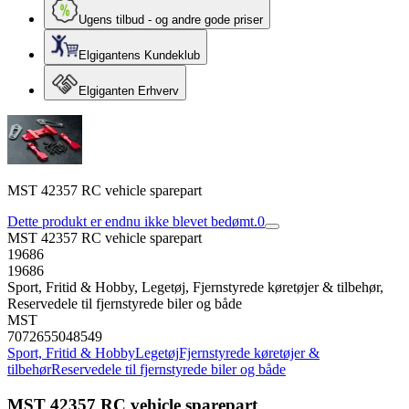
Ugens tilbud - og andre gode priser
Elgigantens Kundeklub
Elgiganten Erhverv
MST 42357 RC vehicle sparepart
Dette produkt er endnu ikke blevet bedømt.
0
MST 42357 RC vehicle sparepart
19686
19686
Sport, Fritid & Hobby, Legetøj, Fjernstyrede køretøjer & tilbehør,
Reservedele til fjernstyrede biler og både
MST
7072655048549
Sport, Fritid & Hobby
Legetøj
Fjernstyrede køretøjer &
tilbehør
Reservedele til fjernstyrede biler og både
MST 42357 RC vehicle sparepart