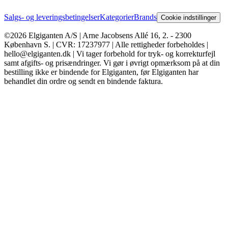
Salgs- og leveringsbetingelser
Kategorier
Brands
Cookie indstillinger
©2026 Elgiganten A/S | Arne Jacobsens Allé 16, 2. - 2300
København S. | CVR: 17237977 | Alle rettigheder forbeholdes |
hello@elgiganten.dk | Vi tager forbehold for tryk- og korrekturfejl
samt afgifts- og prisændringer. Vi gør i øvrigt opmærksom på at din
bestilling ikke er bindende for Elgiganten, før Elgiganten har
behandlet din ordre og sendt en bindende faktura.