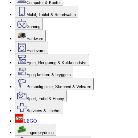
Computer & Kontor
Mobil, Tablet & Smartwatch
Gaming
Hardware
Hvidevarer
Hjem, Rengøring & Køkkenudstyr
Epoq køkken & bryggers
Personlig pleje, Skønhed & Velvære
Sport, Fritid & Hobby
Services & tilbehør
LEGO
Lageroprydning