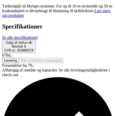
Tællersløjfe til Mylaps-systemer. For op til 10 m sti-bredde og 50 m
koaksialkabel er tilvejebragt til tilslutning til tælleboksen.
Læs mere
om produktet
Specifikationer
Se alle specifikationer
Solgt af
elefun dk
Morholt 9
CVR-nr: 915885578
6794.-
Levering
Klik & Hent
Ikke tilgængelig
Forsendelse fra 79,-
Afhængig af område og kapacitet. Se alle leveringsmulighederne i
check-out