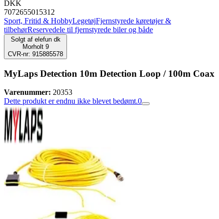
DKK
7072655015312
Sport, Fritid & Hobby
Legetøj
Fjernstyrede køretøjer &
tilbehør
Reservedele til fjernstyrede biler og både
Solgt af
elefun dk
Morholt 9
CVR-nr: 915885578
MyLaps Detection 10m Detection Loop / 100m Coax
Varenummer:
20353
Dette produkt er endnu ikke blevet bedømt.
0