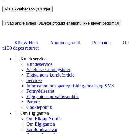
Vis sikkerhedsoplysninger
Hvad andre synes (0)
Dette produkt er endnu ikke blevet bedømt.
0
Klik & Hent
Annoncegaranti
Prismatch
Op
til 30 dages returret
Kundeservice
Kundeservice
Varehuse / åbningstider
Elgigantens kundefordele
Services
Information om spam/phishing-emails og SMS
Fortrydelsesret
Elgigantens privatlivspolitik
Partner
Cookiepolitik
Om Elgiganten
Om Elkjøp Nordic
Om Elgiganten
Samfundsansvar