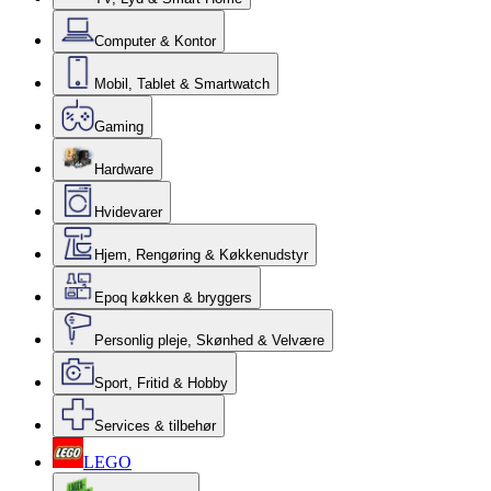
Computer & Kontor
Mobil, Tablet & Smartwatch
Gaming
Hardware
Hvidevarer
Hjem, Rengøring & Køkkenudstyr
Epoq køkken & bryggers
Personlig pleje, Skønhed & Velvære
Sport, Fritid & Hobby
Services & tilbehør
LEGO