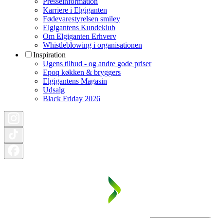
Presseinformation
Karriere i Elgiganten
Fødevarestyrelsen smiley
Elgigantens Kundeklub
Om Elgiganten Erhverv
Whistleblowing i organisationen
Inspiration
Ugens tilbud - og andre gode priser
Epoq køkken & bryggers
Elgigantens Magasin
Udsalg
Black Friday 2026