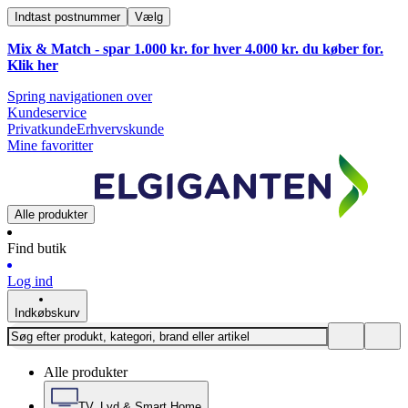
Indtast postnummer
Vælg
Mix & Match - spar 1.000 kr. for hver 4.000 kr. du køber for.
Klik
her
Spring navigationen over
Kundeservice
Privatkunde
Erhvervskunde
Mine favoritter
Alle produkter
Find butik
Log ind
Indkøbskurv
Alle produkter
TV, Lyd & Smart Home