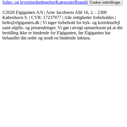
Salgs- og leveringsbetingelser
Kategorier
Brands
Cookie indstillinger
©2026 Elgiganten A/S | Arne Jacobsens Allé 16, 2. - 2300
København S. | CVR: 17237977 | Alle rettigheder forbeholdes |
hello@elgiganten.dk | Vi tager forbehold for tryk- og korrekturfejl
samt afgifts- og prisændringer. Vi gør i øvrigt opmærksom på at din
bestilling ikke er bindende for Elgiganten, før Elgiganten har
behandlet din ordre og sendt en bindende faktura.