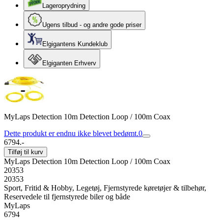
Lageroprydning
Ugens tilbud - og andre gode priser
Elgigantens Kundeklub
Elgiganten Erhverv
MyLaps Detection 10m Detection Loop / 100m Coax
Dette produkt er endnu ikke blevet bedømt.
0
6794.-
Tilføj til kurv
MyLaps Detection 10m Detection Loop / 100m Coax
20353
20353
Sport, Fritid & Hobby, Legetøj, Fjernstyrede køretøjer & tilbehør,
Reservedele til fjernstyrede biler og både
MyLaps
6794