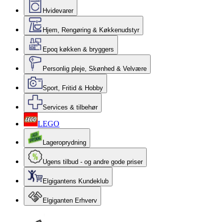
Hvidevarer
Hjem, Rengøring & Køkkenudstyr
Epoq køkken & bryggers
Personlig pleje, Skønhed & Velvære
Sport, Fritid & Hobby
Services & tilbehør
LEGO
Lageroprydning
Ugens tilbud - og andre gode priser
Elgigantens Kundeklub
Elgiganten Erhverv