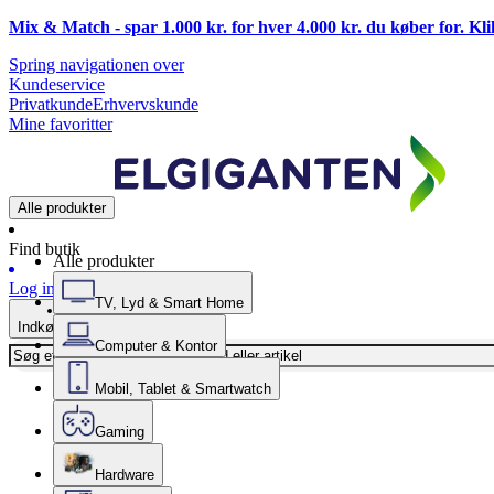
Mix & Match - spar 1.000 kr. for hver 4.000 kr. du køber for. Kl
Spring navigationen over
Kundeservice
Privatkunde
Erhvervskunde
Mine favoritter
Alle produkter
Find butik
Alle produkter
Log ind
TV, Lyd & Smart Home
Indkøbskurv
Computer & Kontor
Mobil, Tablet & Smartwatch
Gaming
Hardware