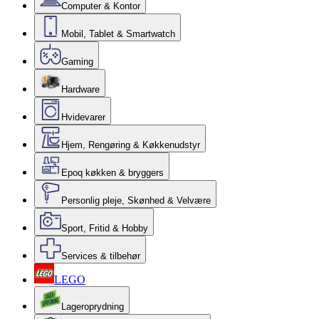
Computer & Kontor
Mobil, Tablet & Smartwatch
Gaming
Hardware
Hvidevarer
Hjem, Rengøring & Køkkenudstyr
Epoq køkken & bryggers
Personlig pleje, Skønhed & Velvære
Sport, Fritid & Hobby
Services & tilbehør
LEGO
Lageroprydning