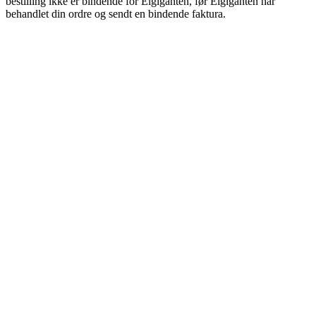
bestilling ikke er bindende for Elgiganten, før Elgiganten har
behandlet din ordre og sendt en bindende faktura.