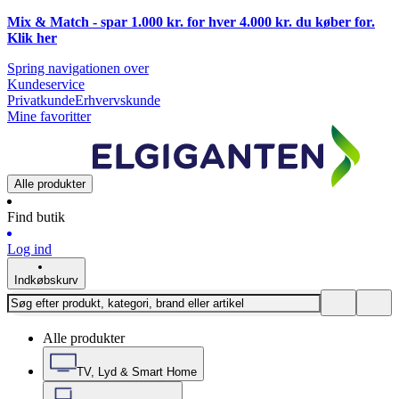
Mix & Match - spar 1.000 kr. for hver 4.000 kr. du køber for.
Klik
her
Spring navigationen over
Kundeservice
Privatkunde
Erhvervskunde
Mine favoritter
Alle produkter
Find butik
Log ind
Indkøbskurv
Alle produkter
TV, Lyd & Smart Home