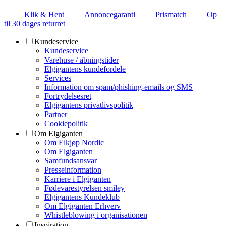
Klik & Hent
Annoncegaranti
Prismatch
Op
til 30 dages returret
Kundeservice
Kundeservice
Varehuse / åbningstider
Elgigantens kundefordele
Services
Information om spam/phishing-emails og SMS
Fortrydelsesret
Elgigantens privatlivspolitik
Partner
Cookiepolitik
Om Elgiganten
Om Elkjøp Nordic
Om Elgiganten
Samfundsansvar
Presseinformation
Karriere i Elgiganten
Fødevarestyrelsen smiley
Elgigantens Kundeklub
Om Elgiganten Erhverv
Whistleblowing i organisationen
Inspiration