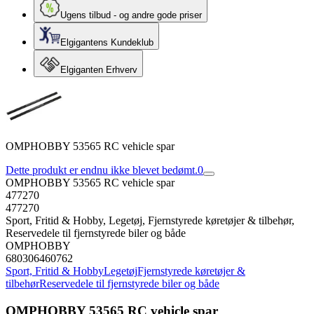
Ugens tilbud - og andre gode priser
Elgigantens Kundeklub
Elgiganten Erhverv
OMPHOBBY 53565 RC vehicle spar
Dette produkt er endnu ikke blevet bedømt.
0
OMPHOBBY 53565 RC vehicle spar
477270
477270
Sport, Fritid & Hobby, Legetøj, Fjernstyrede køretøjer & tilbehør,
Reservedele til fjernstyrede biler og både
OMPHOBBY
680306460762
Sport, Fritid & Hobby
Legetøj
Fjernstyrede køretøjer &
tilbehør
Reservedele til fjernstyrede biler og både
OMPHOBBY 53565 RC vehicle spar