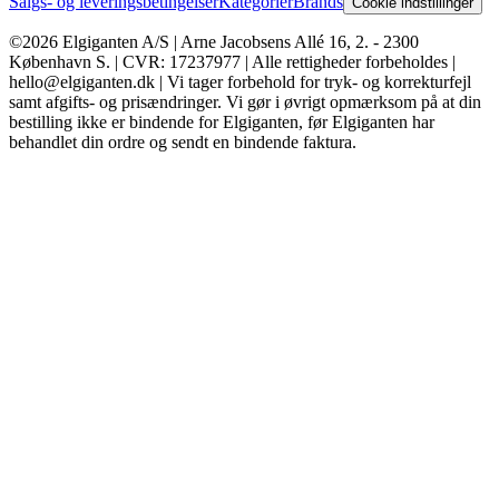
Salgs- og leveringsbetingelser
Kategorier
Brands
Cookie indstillinger
©2026 Elgiganten A/S | Arne Jacobsens Allé 16, 2. - 2300
København S. | CVR: 17237977 | Alle rettigheder forbeholdes |
hello@elgiganten.dk | Vi tager forbehold for tryk- og korrekturfejl
samt afgifts- og prisændringer. Vi gør i øvrigt opmærksom på at din
bestilling ikke er bindende for Elgiganten, før Elgiganten har
behandlet din ordre og sendt en bindende faktura.