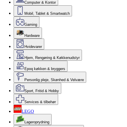
Computer & Kontor
Mobil, Tablet & Smartwatch
Gaming
Hardware
Hvidevarer
Hjem, Rengøring & Køkkenudstyr
Epoq køkken & bryggers
Personlig pleje, Skønhed & Velvære
Sport, Fritid & Hobby
Services & tilbehør
LEGO
Lageroprydning