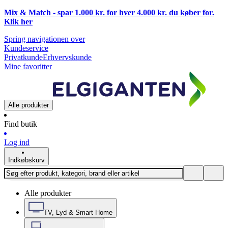
Mix & Match - spar 1.000 kr. for hver 4.000 kr. du køber for.
Klik
her
Spring navigationen over
Kundeservice
Privatkunde
Erhvervskunde
Mine favoritter
Alle produkter
Find butik
Log ind
Indkøbskurv
Alle produkter
TV, Lyd & Smart Home