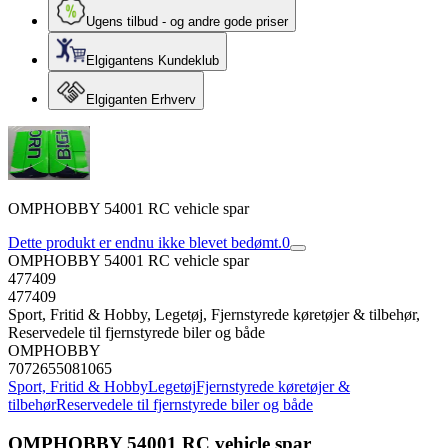
Ugens tilbud - og andre gode priser
Elgigantens Kundeklub
Elgiganten Erhverv
OMPHOBBY 54001 RC vehicle spar
Dette produkt er endnu ikke blevet bedømt.
0
OMPHOBBY 54001 RC vehicle spar
477409
477409
Sport, Fritid & Hobby, Legetøj, Fjernstyrede køretøjer & tilbehør,
Reservedele til fjernstyrede biler og både
OMPHOBBY
7072655081065
Sport, Fritid & Hobby
Legetøj
Fjernstyrede køretøjer &
tilbehør
Reservedele til fjernstyrede biler og både
OMPHOBBY 54001 RC vehicle spar