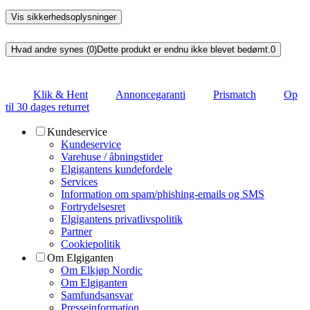
Vis sikkerhedsoplysninger
Hvad andre synes (0)
Dette produkt er endnu ikke blevet bedømt.
0
Klik & Hent
Annoncegaranti
Prismatch
Op
til 30 dages returret
Kundeservice
Kundeservice
Varehuse / åbningstider
Elgigantens kundefordele
Services
Information om spam/phishing-emails og SMS
Fortrydelsesret
Elgigantens privatlivspolitik
Partner
Cookiepolitik
Om Elgiganten
Om Elkjøp Nordic
Om Elgiganten
Samfundsansvar
Presseinformation