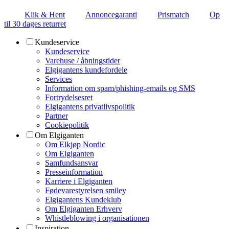
Klik & Hent
Annoncegaranti
Prismatch
Op
til 30 dages returret
Kundeservice
Kundeservice
Varehuse / åbningstider
Elgigantens kundefordele
Services
Information om spam/phishing-emails og SMS
Fortrydelsesret
Elgigantens privatlivspolitik
Partner
Cookiepolitik
Om Elgiganten
Om Elkjøp Nordic
Om Elgiganten
Samfundsansvar
Presseinformation
Karriere i Elgiganten
Fødevarestyrelsen smiley
Elgigantens Kundeklub
Om Elgiganten Erhverv
Whistleblowing i organisationen
Inspiration