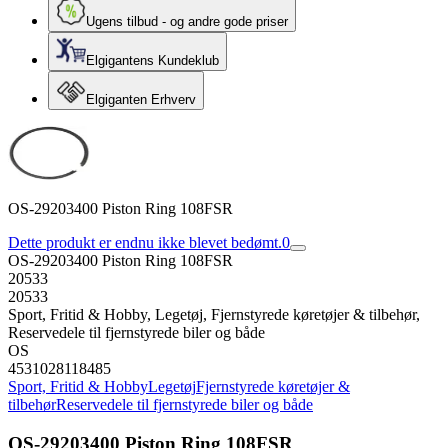
Ugens tilbud - og andre gode priser
Elgigantens Kundeklub
Elgiganten Erhverv
OS-29203400 Piston Ring 108FSR
Dette produkt er endnu ikke blevet bedømt.
0
OS-29203400 Piston Ring 108FSR
20533
20533
Sport, Fritid & Hobby, Legetøj, Fjernstyrede køretøjer & tilbehør,
Reservedele til fjernstyrede biler og både
OS
4531028118485
Sport, Fritid & Hobby
Legetøj
Fjernstyrede køretøjer &
tilbehør
Reservedele til fjernstyrede biler og både
OS-29203400 Piston Ring 108FSR