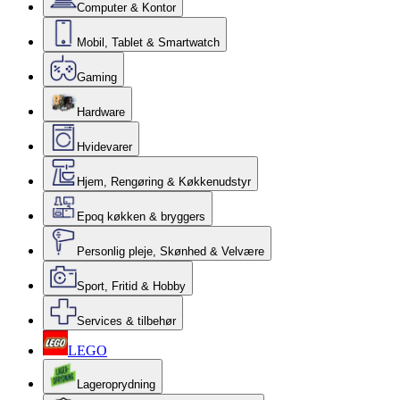
Computer & Kontor
Mobil, Tablet & Smartwatch
Gaming
Hardware
Hvidevarer
Hjem, Rengøring & Køkkenudstyr
Epoq køkken & bryggers
Personlig pleje, Skønhed & Velvære
Sport, Fritid & Hobby
Services & tilbehør
LEGO
Lageroprydning