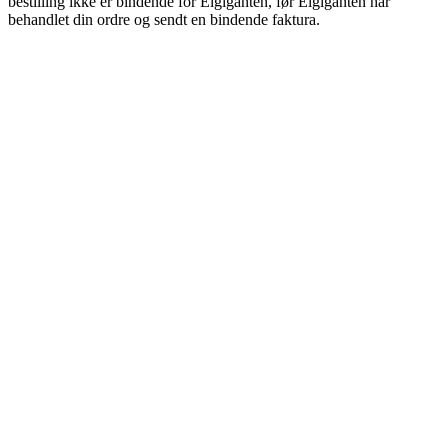
bestilling ikke er bindende for Elgiganten, før Elgiganten har
behandlet din ordre og sendt en bindende faktura.