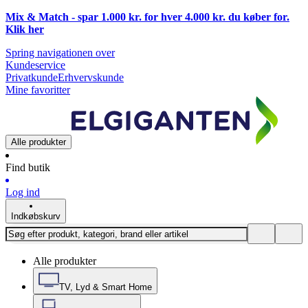
Mix & Match - spar 1.000 kr. for hver 4.000 kr. du køber for.
Klik
her
Spring navigationen over
Kundeservice
Privatkunde
Erhvervskunde
Mine favoritter
Alle produkter
Find butik
Log ind
Indkøbskurv
Alle produkter
TV, Lyd & Smart Home