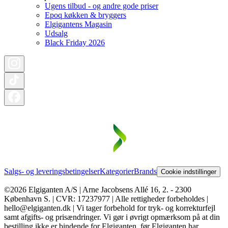
Ugens tilbud - og andre gode priser
Epoq køkken & bryggers
Elgigantens Magasin
Udsalg
Black Friday 2026
Salgs- og leveringsbetingelser
Kategorier
Brands
Cookie indstillinger
©2026 Elgiganten A/S | Arne Jacobsens Allé 16, 2. - 2300
København S. | CVR: 17237977 | Alle rettigheder forbeholdes |
hello@elgiganten.dk | Vi tager forbehold for tryk- og korrekturfejl
samt afgifts- og prisændringer. Vi gør i øvrigt opmærksom på at din
bestilling ikke er bindende for Elgiganten, før Elgiganten har