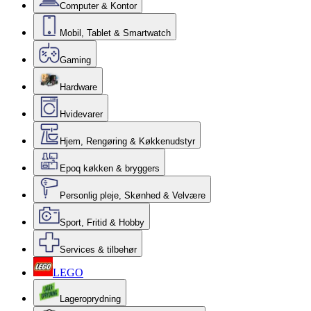
Computer & Kontor
Mobil, Tablet & Smartwatch
Gaming
Hardware
Hvidevarer
Hjem, Rengøring & Køkkenudstyr
Epoq køkken & bryggers
Personlig pleje, Skønhed & Velvære
Sport, Fritid & Hobby
Services & tilbehør
LEGO
Lageroprydning