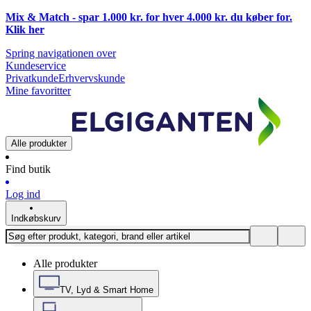
Mix & Match - spar 1.000 kr. for hver 4.000 kr. du køber for.
Klik
her
Spring navigationen over
Kundeservice
Privatkunde
Erhvervskunde
Mine favoritter
Alle produkter
Find butik
Log ind
Indkøbskurv
Alle produkter
TV, Lyd & Smart Home