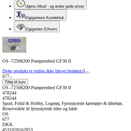
Ugens tilbud - og andre gode priser
Elgigantens Kundeklub
Elgiganten Erhverv
OS -72508200 Pumpeenhed GF30 II
Dette produkt er endnu ikke blevet bedømt.
0
677.-
Tilføj til kurv
OS -72508200 Pumpeenhed GF30 II
478244
478244
Sport, Fritid & Hobby, Legetøj, Fjernstyrede køretøjer & tilbehør,
Reservedele til fjernstyrede biler og både
OS
677
DKK
4531028162853