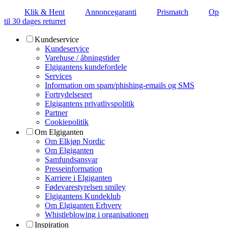
Klik & Hent
Annoncegaranti
Prismatch
Op
til 30 dages returret
Kundeservice
Kundeservice
Varehuse / åbningstider
Elgigantens kundefordele
Services
Information om spam/phishing-emails og SMS
Fortrydelsesret
Elgigantens privatlivspolitik
Partner
Cookiepolitik
Om Elgiganten
Om Elkjøp Nordic
Om Elgiganten
Samfundsansvar
Presseinformation
Karriere i Elgiganten
Fødevarestyrelsen smiley
Elgigantens Kundeklub
Om Elgiganten Erhverv
Whistleblowing i organisationen
Inspiration