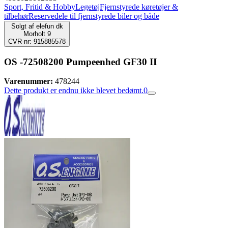
Sport, Fritid & Hobby
Legetøj
Fjernstyrede køretøjer &
tilbehør
Reservedele til fjernstyrede biler og både
Solgt af
elefun dk
Morholt 9
CVR-nr: 915885578
OS -72508200 Pumpeenhed GF30 II
Varenummer:
478244
Dette produkt er endnu ikke blevet bedømt.
0