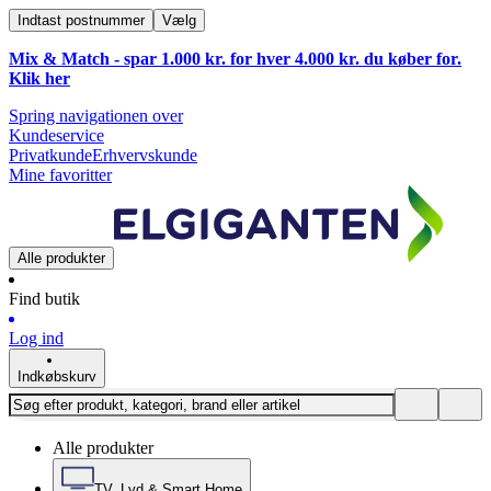
Indtast postnummer
Vælg
Mix & Match - spar 1.000 kr. for hver 4.000 kr. du køber for.
Klik
her
Spring navigationen over
Kundeservice
Privatkunde
Erhvervskunde
Mine favoritter
Alle produkter
Find butik
Log ind
Indkøbskurv
Alle produkter
TV, Lyd & Smart Home