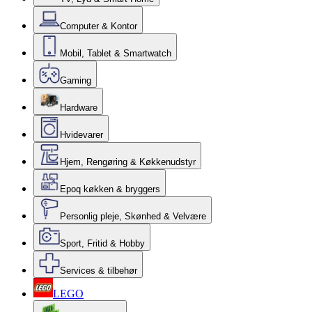
Computer & Kontor
Mobil, Tablet & Smartwatch
Gaming
Hardware
Hvidevarer
Hjem, Rengøring & Køkkenudstyr
Epoq køkken & bryggers
Personlig pleje, Skønhed & Velvære
Sport, Fritid & Hobby
Services & tilbehør
LEGO