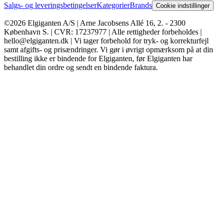
Salgs- og leveringsbetingelser
Kategorier
Brands
Cookie indstillinger
©2026 Elgiganten A/S | Arne Jacobsens Allé 16, 2. - 2300
København S. | CVR: 17237977 | Alle rettigheder forbeholdes |
hello@elgiganten.dk | Vi tager forbehold for tryk- og korrekturfejl
samt afgifts- og prisændringer. Vi gør i øvrigt opmærksom på at din
bestilling ikke er bindende for Elgiganten, før Elgiganten har
behandlet din ordre og sendt en bindende faktura.