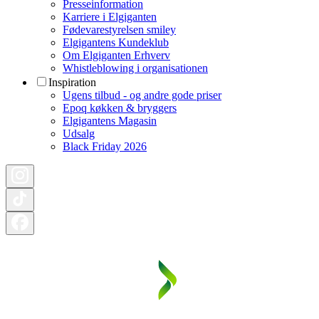
Presseinformation
Karriere i Elgiganten
Fødevarestyrelsen smiley
Elgigantens Kundeklub
Om Elgiganten Erhverv
Whistleblowing i organisationen
Inspiration
Ugens tilbud - og andre gode priser
Epoq køkken & bryggers
Elgigantens Magasin
Udsalg
Black Friday 2026