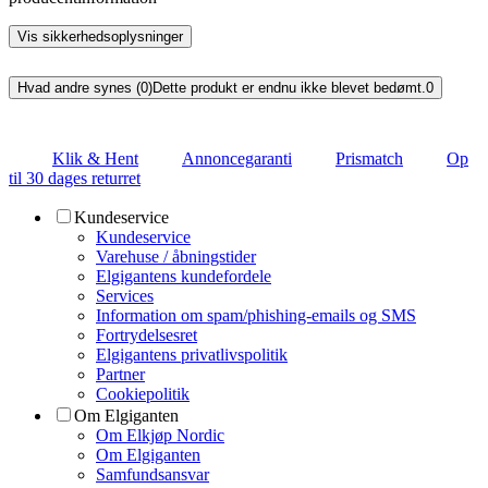
Vis sikkerhedsoplysninger
Hvad andre synes (0)
Dette produkt er endnu ikke blevet bedømt.
0
Klik & Hent
Annoncegaranti
Prismatch
Op
til 30 dages returret
Kundeservice
Kundeservice
Varehuse / åbningstider
Elgigantens kundefordele
Services
Information om spam/phishing-emails og SMS
Fortrydelsesret
Elgigantens privatlivspolitik
Partner
Cookiepolitik
Om Elgiganten
Om Elkjøp Nordic
Om Elgiganten
Samfundsansvar