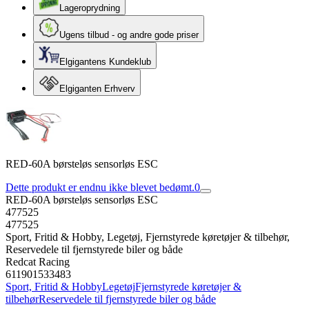
Lageroprydning
Ugens tilbud - og andre gode priser
Elgigantens Kundeklub
Elgiganten Erhverv
RED-60A børsteløs sensorløs ESC
Dette produkt er endnu ikke blevet bedømt.
0
RED-60A børsteløs sensorløs ESC
477525
477525
Sport, Fritid & Hobby, Legetøj, Fjernstyrede køretøjer & tilbehør,
Reservedele til fjernstyrede biler og både
Redcat Racing
611901533483
Sport, Fritid & Hobby
Legetøj
Fjernstyrede køretøjer &
tilbehør
Reservedele til fjernstyrede biler og både