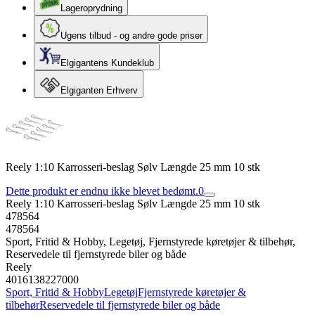
Lageroprydning
Ugens tilbud - og andre gode priser
Elgigantens Kundeklub
Elgiganten Erhverv
Reely 1:10 Karrosseri-beslag Sølv Længde 25 mm 10 stk
Dette produkt er endnu ikke blevet bedømt.
0
Reely 1:10 Karrosseri-beslag Sølv Længde 25 mm 10 stk
478564
478564
Sport, Fritid & Hobby, Legetøj, Fjernstyrede køretøjer & tilbehør,
Reservedele til fjernstyrede biler og både
Reely
4016138227000
Sport, Fritid & Hobby
Legetøj
Fjernstyrede køretøjer &
tilbehør
Reservedele til fjernstyrede biler og både