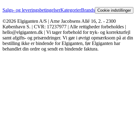
Salgs- og leveringsbetingelser
Kategorier
Brands
Cookie indstillinger
©2026 Elgiganten A/S | Arne Jacobsens Allé 16, 2. - 2300
København S. | CVR: 17237977 | Alle rettigheder forbeholdes |
hello@elgiganten.dk | Vi tager forbehold for tryk- og korrekturfejl
samt afgifts- og prisændringer. Vi gør i øvrigt opmærksom på at din
bestilling ikke er bindende for Elgiganten, før Elgiganten har
behandlet din ordre og sendt en bindende faktura.