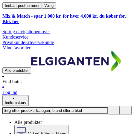
Indtast postnummer
Vælg
Mix & Match - spar 1.000 kr. for hver 4.000 kr. du køber for.
Klik
her
Spring navigationen over
Kundeservice
Privatkunde
Erhvervskunde
Mine favoritter
Alle produkter
Find butik
Log ind
Indkøbskurv
Alle produkter
TV, Lyd & Smart Home