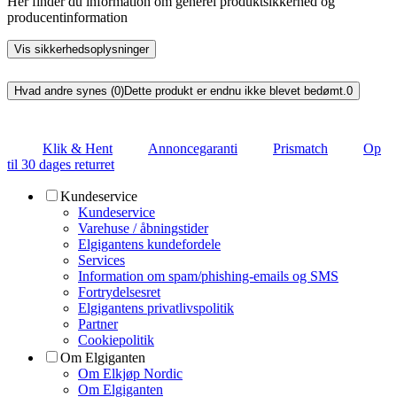
Her finder du information om generel produktsikkerhed og
producentinformation
Vis sikkerhedsoplysninger
Hvad andre synes (0)
Dette produkt er endnu ikke blevet bedømt.
0
Klik & Hent
Annoncegaranti
Prismatch
Op
til 30 dages returret
Kundeservice
Kundeservice
Varehuse / åbningstider
Elgigantens kundefordele
Services
Information om spam/phishing-emails og SMS
Fortrydelsesret
Elgigantens privatlivspolitik
Partner
Cookiepolitik
Om Elgiganten
Om Elkjøp Nordic
Om Elgiganten