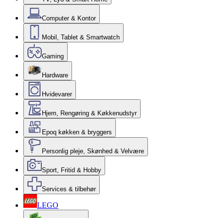
Computer & Kontor
Mobil, Tablet & Smartwatch
Gaming
Hardware
Hvidevarer
Hjem, Rengøring & Køkkenudstyr
Epoq køkken & bryggers
Personlig pleje, Skønhed & Velvære
Sport, Fritid & Hobby
Services & tilbehør
LEGO