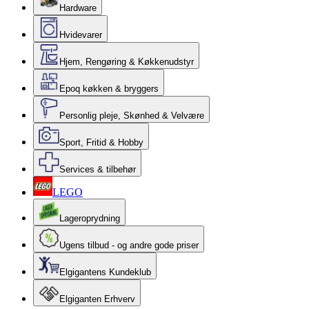
Hardware
Hvidevarer
Hjem, Rengøring & Køkkenudstyr
Epoq køkken & bryggers
Personlig pleje, Skønhed & Velvære
Sport, Fritid & Hobby
Services & tilbehør
LEGO
Lageroprydning
Ugens tilbud - og andre gode priser
Elgigantens Kundeklub
Elgiganten Erhverv