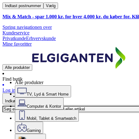
Indtast postnummer
Vælg
Mix & Match - spar 1.000 kr. for hver 4.000 kr. du køber for. Kl
Spring navigationen over
Kundeservice
Privatkunde
Erhvervskunde
Mine favoritter
Alle produkter
Find butik
Alle produkter
Log ind
TV, Lyd & Smart Home
Indkøbskurv
Computer & Kontor
Mobil, Tablet & Smartwatch
Gaming