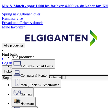
Mix & Match - spar 1.000 kr. for hver 4.000 kr. du køber for. Kl
Spring navigationen over
Kundeservice
Privatkunde
Erhvervskunde
Mine favoritter
Alle produkter
Find butik
Alle produkter
Log ind
TV, Lyd & Smart Home
Indkøbskurv
Computer & Kontor
Mobil, Tablet & Smartwatch
Gaming
Hardware