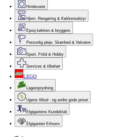
Hvidevarer
Hjem, Rengøring & Køkkenudstyr
Epoq køkken & bryggers
Personlig pleje, Skønhed & Velvære
Sport, Fritid & Hobby
Services & tilbehør
LEGO
Lageroprydning
Ugens tilbud - og andre gode priser
Elgigantens Kundeklub
Elgiganten Erhverv