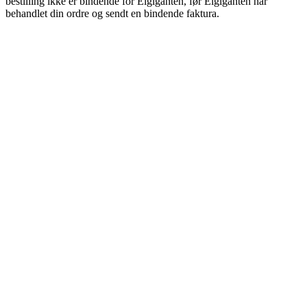
bestilling ikke er bindende for Elgiganten, før Elgiganten har
behandlet din ordre og sendt en bindende faktura.