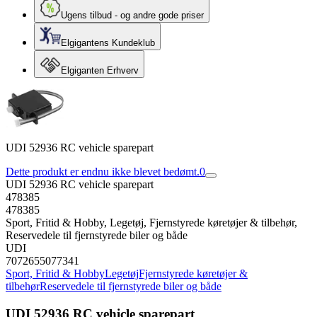
Ugens tilbud - og andre gode priser
Elgigantens Kundeklub
Elgiganten Erhverv
UDI 52936 RC vehicle sparepart
Dette produkt er endnu ikke blevet bedømt.
0
UDI 52936 RC vehicle sparepart
478385
478385
Sport, Fritid & Hobby, Legetøj, Fjernstyrede køretøjer & tilbehør,
Reservedele til fjernstyrede biler og både
UDI
7072655077341
Sport, Fritid & Hobby
Legetøj
Fjernstyrede køretøjer &
tilbehør
Reservedele til fjernstyrede biler og både
UDI 52936 RC vehicle sparepart