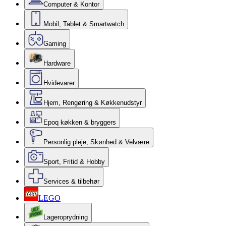
Computer & Kontor
Mobil, Tablet & Smartwatch
Gaming
Hardware
Hvidevarer
Hjem, Rengøring & Køkkenudstyr
Epoq køkken & bryggers
Personlig pleje, Skønhed & Velvære
Sport, Fritid & Hobby
Services & tilbehør
LEGO
Lageroprydning