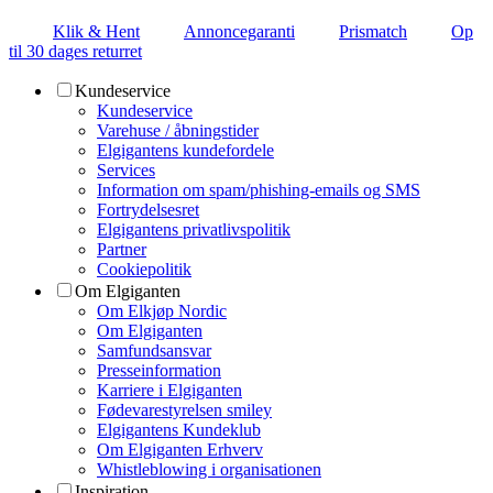
Klik & Hent
Annoncegaranti
Prismatch
Op
til 30 dages returret
Kundeservice
Kundeservice
Varehuse / åbningstider
Elgigantens kundefordele
Services
Information om spam/phishing-emails og SMS
Fortrydelsesret
Elgigantens privatlivspolitik
Partner
Cookiepolitik
Om Elgiganten
Om Elkjøp Nordic
Om Elgiganten
Samfundsansvar
Presseinformation
Karriere i Elgiganten
Fødevarestyrelsen smiley
Elgigantens Kundeklub
Om Elgiganten Erhverv
Whistleblowing i organisationen
Inspiration