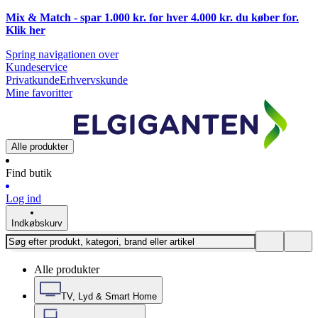
Mix & Match - spar 1.000 kr. for hver 4.000 kr. du køber for.
Klik
her
Spring navigationen over
Kundeservice
Privatkunde
Erhvervskunde
Mine favoritter
Alle produkter
Find butik
Log ind
Indkøbskurv
Alle produkter
TV, Lyd & Smart Home