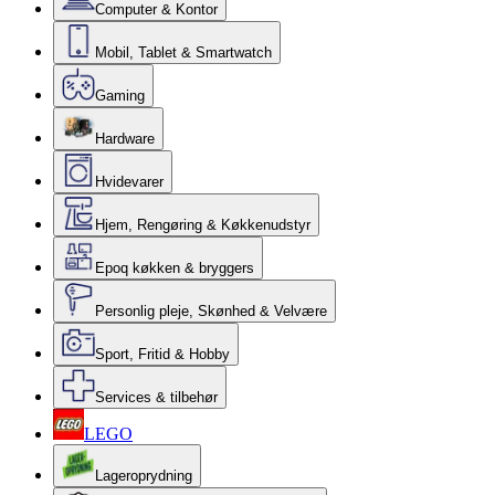
Computer & Kontor
Mobil, Tablet & Smartwatch
Gaming
Hardware
Hvidevarer
Hjem, Rengøring & Køkkenudstyr
Epoq køkken & bryggers
Personlig pleje, Skønhed & Velvære
Sport, Fritid & Hobby
Services & tilbehør
LEGO
Lageroprydning