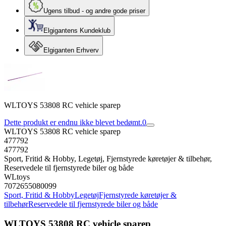
Ugens tilbud - og andre gode priser
Elgigantens Kundeklub
Elgiganten Erhverv
WLTOYS 53808 RC vehicle sparep
Dette produkt er endnu ikke blevet bedømt.
0
WLTOYS 53808 RC vehicle sparep
477792
477792
Sport, Fritid & Hobby, Legetøj, Fjernstyrede køretøjer & tilbehør,
Reservedele til fjernstyrede biler og både
WLtoys
7072655080099
Sport, Fritid & Hobby
Legetøj
Fjernstyrede køretøjer &
tilbehør
Reservedele til fjernstyrede biler og både
WLTOYS 53808 RC vehicle sparep