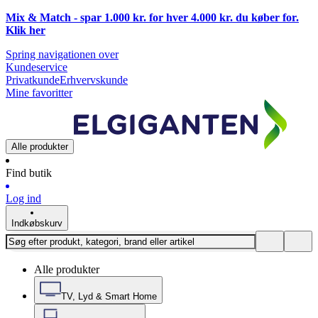
Mix & Match - spar 1.000 kr. for hver 4.000 kr. du køber for.
Klik
her
Spring navigationen over
Kundeservice
Privatkunde
Erhvervskunde
Mine favoritter
Alle produkter
Find butik
Log ind
Indkøbskurv
Alle produkter
TV, Lyd & Smart Home