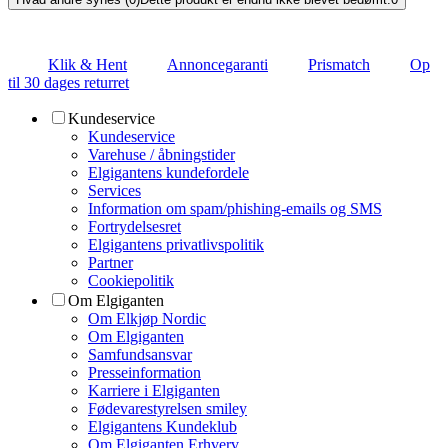
Klik & Hent
Annoncegaranti
Prismatch
Op
til 30 dages returret
Kundeservice
Kundeservice
Varehuse / åbningstider
Elgigantens kundefordele
Services
Information om spam/phishing-emails og SMS
Fortrydelsesret
Elgigantens privatlivspolitik
Partner
Cookiepolitik
Om Elgiganten
Om Elkjøp Nordic
Om Elgiganten
Samfundsansvar
Presseinformation
Karriere i Elgiganten
Fødevarestyrelsen smiley
Elgigantens Kundeklub
Om Elgiganten Erhverv