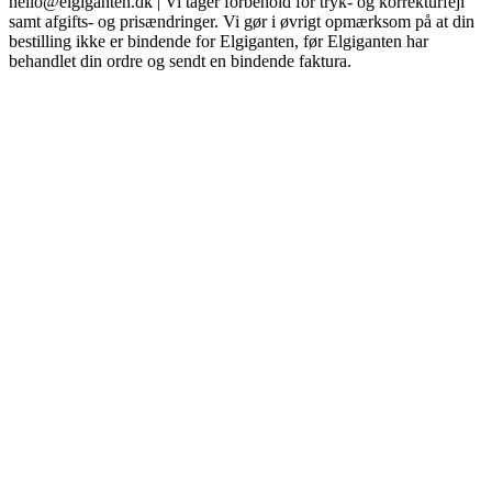
hello@elgiganten.dk | Vi tager forbehold for tryk- og korrekturfejl
samt afgifts- og prisændringer. Vi gør i øvrigt opmærksom på at din
bestilling ikke er bindende for Elgiganten, før Elgiganten har
behandlet din ordre og sendt en bindende faktura.