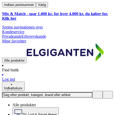
Indtast postnummer
Vælg
Mix & Match - spar 1.000 kr. for hver 4.000 kr. du køber for.
Klik
her
Spring navigationen over
Kundeservice
Privatkunde
Erhvervskunde
Mine favoritter
Alle produkter
Find butik
Log ind
Indkøbskurv
Alle produkter
TV, Lyd & Smart Home