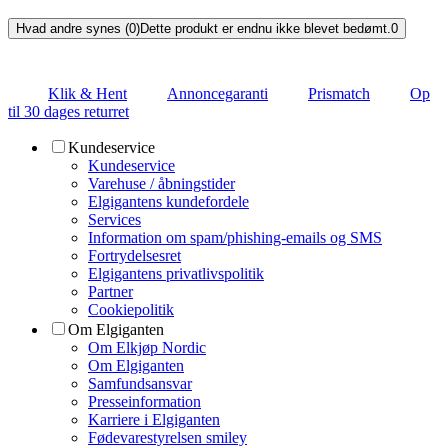
Hvad andre synes (0)
Dette produkt er endnu ikke blevet bedømt.
0
Klik & Hent
Annoncegaranti
Prismatch
Op
til 30 dages returret
Kundeservice
Kundeservice
Varehuse / åbningstider
Elgigantens kundefordele
Services
Information om spam/phishing-emails og SMS
Fortrydelsesret
Elgigantens privatlivspolitik
Partner
Cookiepolitik
Om Elgiganten
Om Elkjøp Nordic
Om Elgiganten
Samfundsansvar
Presseinformation
Karriere i Elgiganten
Fødevarestyrelsen smiley