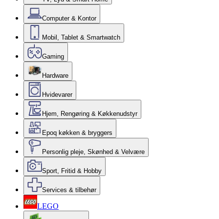
Computer & Kontor
Mobil, Tablet & Smartwatch
Gaming
Hardware
Hvidevarer
Hjem, Rengøring & Køkkenudstyr
Epoq køkken & bryggers
Personlig pleje, Skønhed & Velvære
Sport, Fritid & Hobby
Services & tilbehør
LEGO