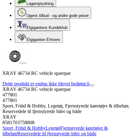
Lageroprydning
Ugens tilbud - og andre gode priser
Elgigantens Kundeklub
Elgiganten Erhverv
XRAY 46734 RC vehicle sparepar
Dette produkt er endnu ikke blevet bedømt.
0
XRAY 46734 RC vehicle sparepar
477801
477801
Sport, Fritid & Hobby, Legetøj, Fjernstyrede køretøjer & tilbehør,
Reservedele til fjernstyrede biler og både
XRAY
8581703758808
Sport, Fritid & Hobby
Legetøj
Fjernstyrede køretøjer &
tilbehør
Reservedele til fjernstyrede biler og både