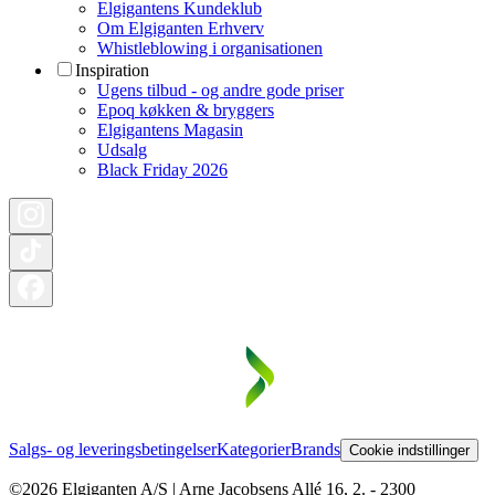
Elgigantens Kundeklub
Om Elgiganten Erhverv
Whistleblowing i organisationen
Inspiration
Ugens tilbud - og andre gode priser
Epoq køkken & bryggers
Elgigantens Magasin
Udsalg
Black Friday 2026
Salgs- og leveringsbetingelser
Kategorier
Brands
Cookie indstillinger
©2026 Elgiganten A/S | Arne Jacobsens Allé 16, 2. - 2300