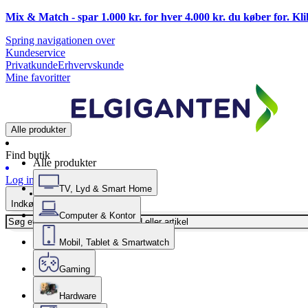
Mix & Match - spar 1.000 kr. for hver 4.000 kr. du køber for. Kl
Spring navigationen over
Kundeservice
Privatkunde
Erhvervskunde
Mine favoritter
Alle produkter
Find butik
Alle produkter
Log ind
TV, Lyd & Smart Home
Indkøbskurv
Computer & Kontor
Mobil, Tablet & Smartwatch
Gaming
Hardware