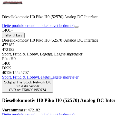
Diesellokomotiv H0 Piko H0 (52570) Analog DC Interface
Dette produkt er endnu ikke blevet bedømt.
0
1460.-
Tilføj til kurv
Diesellokomotiv H0 Piko H0 (52570) Analog DC Interface
472182
472182
Sport, Fritid & Hobby, Legetøj, Legetøjskøretøjer
Piko H0
1460
DKK
4015615525707
Sport, Fritid & Hobby
Legetøj
Legetøjskøretøjer
Solgt af
The Stock Network DK
8 rue du Sentier
CVR-nr: FR86901950774
Diesellokomotiv H0 Piko H0 (52570) Analog DC Inter
Varenummer:
472182
Dette produkt er endnu ikke blevet bedømt.
0