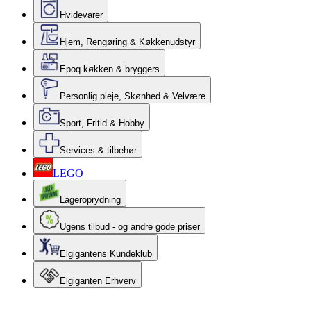
Hvidevarer
Hjem, Rengøring & Køkkenudstyr
Epoq køkken & bryggers
Personlig pleje, Skønhed & Velvære
Sport, Fritid & Hobby
Services & tilbehør
LEGO
Lageroprydning
Ugens tilbud - og andre gode priser
Elgigantens Kundeklub
Elgiganten Erhverv