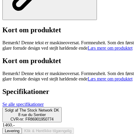
Kort om produktet
Bemærk! Denne tekst er maskineoversat. Formneuheit. Som den første s
glare forrude design ved stejlt hældende ende
Læs mere om produktet
Kort om produktet
Bemærk! Denne tekst er maskineoversat. Formneuheit. Som den første s
glare forrude design ved stejlt hældende ende
Læs mere om produktet
Specifikationer
Se alle specifikationer
Solgt af
The Stock Network DK
8 rue du Sentier
CVR-nr: FR86901950774
1460.-
Levering
Klik & Hent
Ikke tilgængelig