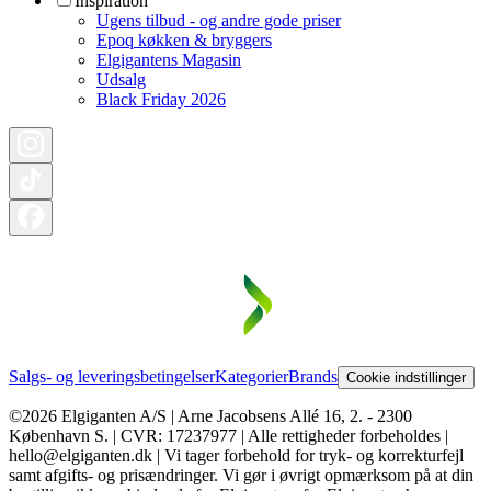
Inspiration
Ugens tilbud - og andre gode priser
Epoq køkken & bryggers
Elgigantens Magasin
Udsalg
Black Friday 2026
Salgs- og leveringsbetingelser
Kategorier
Brands
Cookie indstillinger
©2026 Elgiganten A/S | Arne Jacobsens Allé 16, 2. - 2300
København S. | CVR: 17237977 | Alle rettigheder forbeholdes |
hello@elgiganten.dk | Vi tager forbehold for tryk- og korrekturfejl
samt afgifts- og prisændringer. Vi gør i øvrigt opmærksom på at din