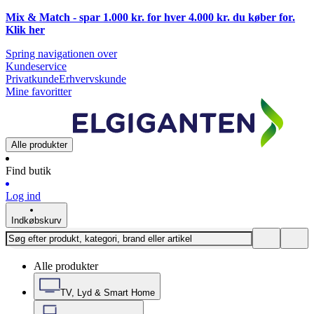
Mix & Match - spar 1.000 kr. for hver 4.000 kr. du køber for.
Klik
her
Spring navigationen over
Kundeservice
Privatkunde
Erhvervskunde
Mine favoritter
Alle produkter
Find butik
Log ind
Indkøbskurv
Alle produkter
TV, Lyd & Smart Home