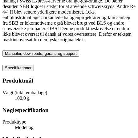
maling i Swiss Express-farverne orange-grå-orange. De bærer
desuden SBB-logoet i stedet for at anvende schweizkryds. Andre Re
4/4 II blev senere yderligere moderniseret, f.eks.
enholmstrømaftager, firkantede halogenprojektører og klimaanlæg
fra SBB er lokomotiverne også blevet brugt ved BLS og andre
schweiziske jernbaner. OBS! Denne produktbeskrivelse er endnu
ikke blevet oversat til dansk af vores oversættere. Derfor er teksten
maskineoversat fra den tyske originaltekst.
Manualer, downloads, garanti og support
Specifikationer
Produktmål
Vægt (inkl. emballage)
100,0 g
Nøglespecifikation
Produkttype
Modeltog