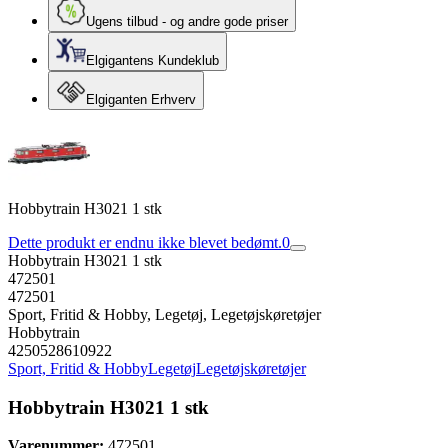
Ugens tilbud - og andre gode priser
Elgigantens Kundeklub
Elgiganten Erhverv
Hobbytrain H3021 1 stk
Dette produkt er endnu ikke blevet bedømt.
0
Hobbytrain H3021 1 stk
472501
472501
Sport, Fritid & Hobby, Legetøj, Legetøjskøretøjer
Hobbytrain
4250528610922
Sport, Fritid & Hobby
Legetøj
Legetøjskøretøjer
Hobbytrain H3021 1 stk
Varenummer:
472501