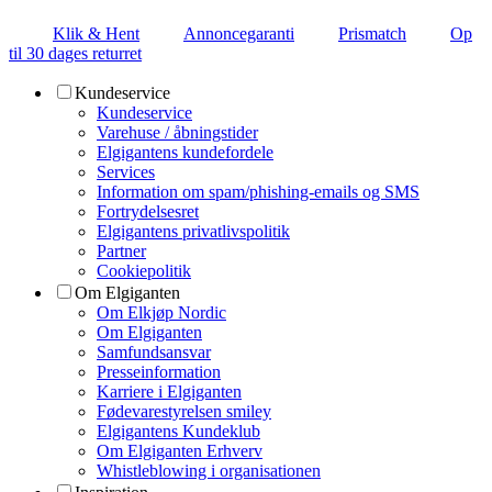
Klik & Hent
Annoncegaranti
Prismatch
Op
til 30 dages returret
Kundeservice
Kundeservice
Varehuse / åbningstider
Elgigantens kundefordele
Services
Information om spam/phishing-emails og SMS
Fortrydelsesret
Elgigantens privatlivspolitik
Partner
Cookiepolitik
Om Elgiganten
Om Elkjøp Nordic
Om Elgiganten
Samfundsansvar
Presseinformation
Karriere i Elgiganten
Fødevarestyrelsen smiley
Elgigantens Kundeklub
Om Elgiganten Erhverv
Whistleblowing i organisationen