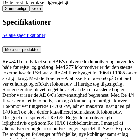
Dette produkt er ikke tilgængeligt
Sammenlign
Gem
Specifikationer
Se alle specifikationer
Mere om produktet
Re 4/4 II er udviklet som SBB's universelle domotiver og anvendes
både før rejse- og godstog. Med 277 lokomotiver er det den største
lokomotivserie i Schweiz. Re 4/4 II er bygget fra 1964 til 1985 og er
stadig i brug. Med de Forenede Arabiske Emirater 6/6 på Gothard
var et hurtigt og effektivt lokomotiv til hurtige tog tilgængeligt.
Sporene er dog blevet meget belastet af de to treakslede bogier.
Derfor var især de AE 6/6's kurvehastighed begrænset. Med Re 4/4
II var der nu et lokomotiv, som også kunne køre hurtigt i kurver.
Lokomotivet fungerede i 4700 kW, når en maksimal hastighed på
140 km/t og blev derfor klassificeret som klasse R lokomotiv.
Designet er inspireret af Re 6/6. Begge lokomotiver kører
lejlighedsvis også som Re 10/10 i dobbelttraktion. I mangel af
alternativer er nogle lokomotiver bygget specielt til Swiss Express.
De modtog en forlænget bufferbjælke, nye koblinger samt et lag