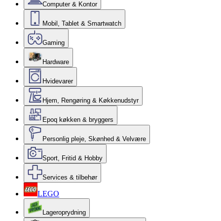
Computer & Kontor
Mobil, Tablet & Smartwatch
Gaming
Hardware
Hvidevarer
Hjem, Rengøring & Køkkenudstyr
Epoq køkken & bryggers
Personlig pleje, Skønhed & Velvære
Sport, Fritid & Hobby
Services & tilbehør
LEGO
Lageroprydning