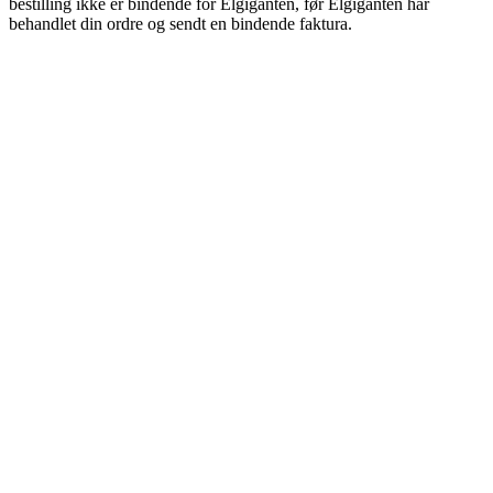
bestilling ikke er bindende for Elgiganten, før Elgiganten har
behandlet din ordre og sendt en bindende faktura.