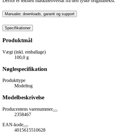
Derfor er teksten maskineoversat fra den tyske originaltekst.
Manualer, downloads, garanti og support
Specifikationer
Produktmål
Vægt (inkl. emballage)
100,0 g
Nøglespecifikation
Produkttype
Modeltog
Modelbeskrivelse
Producentens varenummer
2358467
EAN-kode
4015615510628