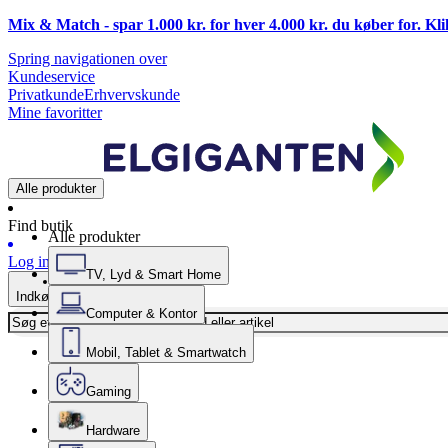
Mix & Match - spar 1.000 kr. for hver 4.000 kr. du køber for. Kl
Spring navigationen over
Kundeservice
Privatkunde
Erhvervskunde
Mine favoritter
Alle produkter
Find butik
Alle produkter
Log ind
TV, Lyd & Smart Home
Indkøbskurv
Computer & Kontor
Mobil, Tablet & Smartwatch
Gaming
Hardware