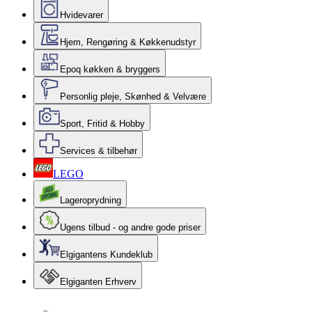
Hvidevarer
Hjem, Rengøring & Køkkenudstyr
Epoq køkken & bryggers
Personlig pleje, Skønhed & Velvære
Sport, Fritid & Hobby
Services & tilbehør
LEGO
Lageroprydning
Ugens tilbud - og andre gode priser
Elgigantens Kundeklub
Elgiganten Erhverv